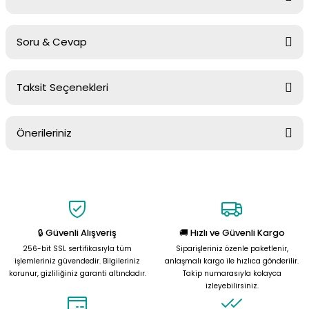
Soru & Cevap
Bu ürüne ilk yorumu siz yapın!
Taksit Seçenekleri
Yorum Yaz
Ürün hakkında henüz soru sorulmamış.
Önerileriniz
Soru Sor
Bu ürünün fiyat bilgisi, resim, ürün açıklamalarında ve diğer
konularda yetersiz gördüğünüz noktaları öneri formunu kullanarak
tarafımıza iletebilirsiniz.
Görüş ve önerileriniz için teşekkür ederiz.
🔒 Güvenli Alışveriş
🚚 Hızlı ve Güvenli Kargo
Ürün resmi kalitesiz, bozuk veya görüntülenemiyor.
256-bit SSL sertifikasıyla tüm
Siparişleriniz özenle paketlenir,
Ürün açıklamasında eksik bilgiler bulunuyor.
işlemleriniz güvendedir. Bilgileriniz
anlaşmalı kargo ile hızlıca gönderilir.
korunur, gizliliğiniz garanti altındadır.
Takip numarasıyla kolayca
Ürün bilgilerinde hatalar bulunuyor.
izleyebilirsiniz.
Ürün fiyatı diğer sitelerden daha pahalı.