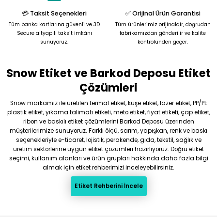
Bu ürüne benzer farklı alternatifler olmalı.
💳 Taksit Seçenekleri
✅ Orijinal Ürün Garantisi
Tüm banka kartlarına güvenli ve 3D
Tüm ürünlerimiz orijinaldir, doğrudan
Secure altyapılı taksit imkânı
fabrikamızdan gönderilir ve kalite
sunuyoruz.
kontrolünden geçer.
Snow Etiket ve Barkod Deposu Etiket
Gönder
Çözümleri
Snow markamız ile üretilen termal etiket, kuşe etiket, lazer etiket, PP/PE
plastik etiket, yıkama talimatı etiketi, meto etiket, fiyat etiketi, çap etiket,
ribon ve baskılı etiket çözümlerini Barkod Deposu üzerinden
müşterilerimize sunuyoruz. Farklı ölçü, sarım, yapışkan, renk ve baskı
seçenekleriyle e-ticaret, lojistik, perakende, gıda, tekstil, sağlık ve
üretim sektörlerine uygun etiket çözümleri hazırlıyoruz. Doğru etiket
seçimi, kullanım alanları ve ürün grupları hakkında daha fazla bilgi
almak için etiket rehberimizi inceleyebilirsiniz.
Etiket Rehberini İncele