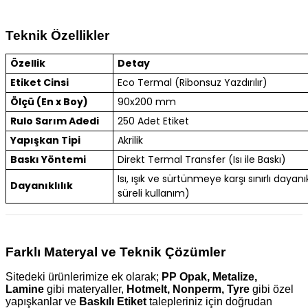
Teknik Özellikler
Özellik
Detay
Etiket Cinsi
Eco Termal (Ribonsuz Yazdırılır)
Ölçü (En x Boy)
90x200 mm
Rulo Sarım Adedi
250 Adet Etiket
Yapışkan Tipi
Akrilik
Baskı Yöntemi
Direkt Termal Transfer (Isı ile Baskı)
Isı, ışık ve sürtünmeye karşı sınırlı dayanık
Dayanıklılık
süreli kullanım)
Farklı Materyal ve Teknik Çözümler
Sitedeki ürünlerimize ek olarak;
PP Opak, Metalize,
Lamine
gibi materyaller,
Hotmelt, Nonperm, Tyre
gibi özel
yapışkanlar ve
Baskılı Etiket
talepleriniz için doğrudan