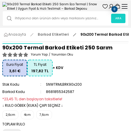
0
ARA
Anasayfa
Barkod Etiketleri
90x200 Termal Barkod Etik
90x200 Termal Barkod Etiketi 250 Sarım
Yorum Yap
/
Yorumları Oku
Euro Fiyat
TL Fiyat
+ KDV
3,61 €
197,82 TL
Stok Kodu
SNWTRMLBRK90x200
Barkod Kodu
8681855342587
*23,45 TL den başlayan taksitlerle!
↓ RULO GÖBEK (KUKA) ÇAPI SEÇİNİZ ↓
2,6cm
4cm
7,6cm
TOPLAM RULO