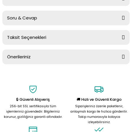
Soru & Cevap
Bu ürüne ilk yorumu siz yapın!
Taksit Seçenekleri
Yorum Yaz
Ürün hakkında henüz soru sorulmamış.
Önerileriniz
Soru Sor
Bu ürünün fiyat bilgisi, resim, ürün açıklamalarında ve diğer
konularda yetersiz gördüğünüz noktaları öneri formunu kullanarak
tarafımıza iletebilirsiniz.
Görüş ve önerileriniz için teşekkür ederiz.
🔒 Güvenli Alışveriş
🚚 Hızlı ve Güvenli Kargo
Ürün resmi kalitesiz, bozuk veya görüntülenemiyor.
256-bit SSL sertifikasıyla tüm
Siparişleriniz özenle paketlenir,
Ürün açıklamasında eksik bilgiler bulunuyor.
işlemleriniz güvendedir. Bilgileriniz
anlaşmalı kargo ile hızlıca gönderilir.
korunur, gizliliğiniz garanti altındadır.
Takip numarasıyla kolayca
Ürün bilgilerinde hatalar bulunuyor.
izleyebilirsiniz.
Ürün fiyatı diğer sitelerden daha pahalı.