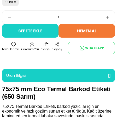
30 RULO
SEPETE EKLE
HEMEN AL
WHATSAPP
Yorum Yaz
Tavsiye Et
Paylaş
Ürün Bilgisi
75x75 mm Eco Termal Barkod Etiketi
(650 Sarım)
75X75 Termal Barkod Etiketi, barkod yazıcılar için en
ekonomik ve hızlı çözüm sunan etiket türüdür. Kağıt üzerine
lamine edilen termal tabaka sayesinde, baskı sırasında