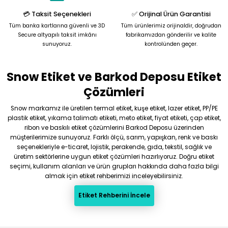
Bu ürüne benzer farklı alternatifler olmalı.
💳 Taksit Seçenekleri
✅ Orijinal Ürün Garantisi
Tüm banka kartlarına güvenli ve 3D
Tüm ürünlerimiz orijinaldir, doğrudan
Secure altyapılı taksit imkânı
fabrikamızdan gönderilir ve kalite
sunuyoruz.
kontrolünden geçer.
Snow Etiket ve Barkod Deposu Etiket
Gönder
Çözümleri
Snow markamız ile üretilen termal etiket, kuşe etiket, lazer etiket, PP/PE
plastik etiket, yıkama talimatı etiketi, meto etiket, fiyat etiketi, çap etiket,
ribon ve baskılı etiket çözümlerini Barkod Deposu üzerinden
müşterilerimize sunuyoruz. Farklı ölçü, sarım, yapışkan, renk ve baskı
seçenekleriyle e-ticaret, lojistik, perakende, gıda, tekstil, sağlık ve
üretim sektörlerine uygun etiket çözümleri hazırlıyoruz. Doğru etiket
seçimi, kullanım alanları ve ürün grupları hakkında daha fazla bilgi
almak için etiket rehberimizi inceleyebilirsiniz.
Etiket Rehberini İncele