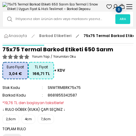
0
ARA
Anasayfa
Barkod Etiketleri
75x75 Termal Barkod Etike
75x75 Termal Barkod Etiketi 650 Sarım
Yorum Yap
/
Yorumları Oku
Euro Fiyat
TL Fiyat
+ KDV
3,04 €
166,71 TL
Stok Kodu
SNWTRMBRK75x75
Barkod Kodu
8681855342587
*19,76 TL den başlayan taksitlerle!
↓ RULO GÖBEK (KUKA) ÇAPI SEÇİNİZ ↓
2,6cm
4cm
7,6cm
TOPLAM RULO