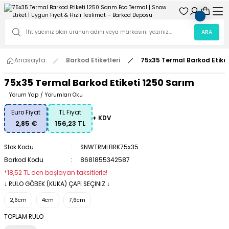
ARA
Anasayfa
Barkod Etiketleri
75x35 Termal Barkod Etiket
75x35 Termal Barkod Etiketi 1250 Sarım
Yorum Yap
/
Yorumları Oku
Euro Fiyat
TL Fiyat
+ KDV
2,85 €
156,23 TL
Stok Kodu
SNWTRMLBRK75x35
Barkod Kodu
8681855342587
*18,52 TL den başlayan taksitlerle!
↓ RULO GÖBEK (KUKA) ÇAPI SEÇİNİZ ↓
2,6cm
4cm
7,6cm
TOPLAM RULO