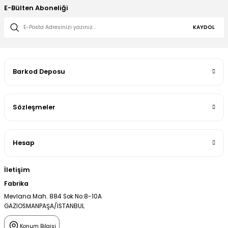
E-Bülten Aboneliği
KAYDOL
Barkod Deposu
Sözleşmeler
Hesap
İletişim
Fabrika
Mevlana Mah. 884 Sok No:8-10A
GAZİOSMANPAŞA/İSTANBUL
Konum Bilgisi