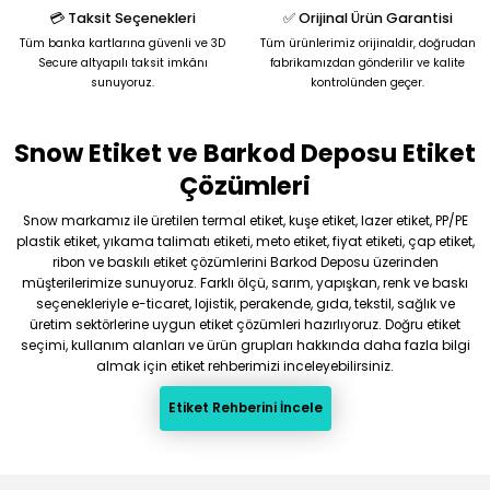
💳 Taksit Seçenekleri
✅ Orijinal Ürün Garantisi
Tüm banka kartlarına güvenli ve 3D
Tüm ürünlerimiz orijinaldir, doğrudan
Secure altyapılı taksit imkânı
fabrikamızdan gönderilir ve kalite
sunuyoruz.
kontrolünden geçer.
Snow Etiket ve Barkod Deposu Etiket
Gönder
Çözümleri
Snow markamız ile üretilen termal etiket, kuşe etiket, lazer etiket, PP/PE
plastik etiket, yıkama talimatı etiketi, meto etiket, fiyat etiketi, çap etiket,
ribon ve baskılı etiket çözümlerini Barkod Deposu üzerinden
müşterilerimize sunuyoruz. Farklı ölçü, sarım, yapışkan, renk ve baskı
seçenekleriyle e-ticaret, lojistik, perakende, gıda, tekstil, sağlık ve
üretim sektörlerine uygun etiket çözümleri hazırlıyoruz. Doğru etiket
seçimi, kullanım alanları ve ürün grupları hakkında daha fazla bilgi
almak için etiket rehberimizi inceleyebilirsiniz.
Etiket Rehberini İncele