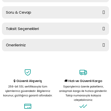
Soru & Cevap
Bu ürüne ilk yorumu siz yapın!
Taksit Seçenekleri
Yorum Yaz
Ürün hakkında henüz soru sorulmamış.
Önerileriniz
Soru Sor
Bu ürünün fiyat bilgisi, resim, ürün açıklamalarında ve diğer
konularda yetersiz gördüğünüz noktaları öneri formunu kullanarak
tarafımıza iletebilirsiniz.
Görüş ve önerileriniz için teşekkür ederiz.
🔒 Güvenli Alışveriş
🚚 Hızlı ve Güvenli Kargo
Ürün resmi kalitesiz, bozuk veya görüntülenemiyor.
256-bit SSL sertifikasıyla tüm
Siparişleriniz özenle paketlenir,
Ürün açıklamasında eksik bilgiler bulunuyor.
işlemleriniz güvendedir. Bilgileriniz
anlaşmalı kargo ile hızlıca gönderilir.
korunur, gizliliğiniz garanti altındadır.
Takip numarasıyla kolayca
Ürün bilgilerinde hatalar bulunuyor.
izleyebilirsiniz.
Ürün fiyatı diğer sitelerden daha pahalı.
Bu ürüne benzer farklı alternatifler olmalı.