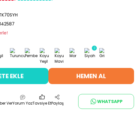
TK70SYH
342587
rle!
ETE EKLE
HEMEN AL
WHATSAPP
ber Ver
Yorum Yaz
Tavsiye Et
Paylaş