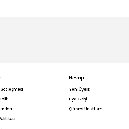
r
Hesap
ş Sözleşmesi
Yeni Üyelik
enlik
Üye Girişi
artları
Şifremi Unuttum
Politikası
ı