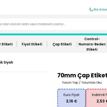
Bizi Aray
Control-
 Etiketi
Fiyat Etiketi
Çap Etiketi
Numara-Beden
Etiketi
ik Siyah
70mm Çap Etiket 
Yorum Yap
/
Yorumları Oku
Euro Fiyat
İndirimli 
3,16 €
2,53 