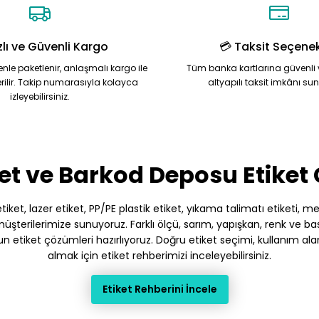
zlı ve Güvenli Kargo
💳 Taksit Seçenek
zenle paketlenir, anlaşmalı kargo ile
Tüm banka kartlarına güvenli 
rilir. Takip numarasıyla kolayca
altyapılı taksit imkânı su
izleyebilirsiniz.
Gönder
et ve Barkod Deposu Etiket
et, lazer etiket, PP/PE plastik etiket, yıkama talimatı etiketi, meto
terilerimize sunuyoruz. Farklı ölçü, sarım, yapışkan, renk ve baskı
gun etiket çözümleri hazırlıyoruz. Doğru etiket seçimi, kullanım ala
almak için etiket rehberimizi inceleyebilirsiniz.
Etiket Rehberini İncele