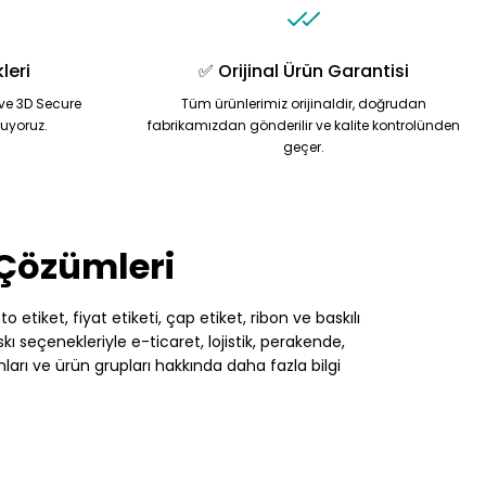
leri
✅ Orijinal Ürün Garantisi
ve 3D Secure
Tüm ürünlerimiz orijinaldir, doğrudan
nuyoruz.
fabrikamızdan gönderilir ve kalite kontrolünden
geçer.
 Çözümleri
 etiket, fiyat etiketi, çap etiket, ribon ve baskılı
 seçenekleriyle e-ticaret, lojistik, perakende,
nları ve ürün grupları hakkında daha fazla bilgi