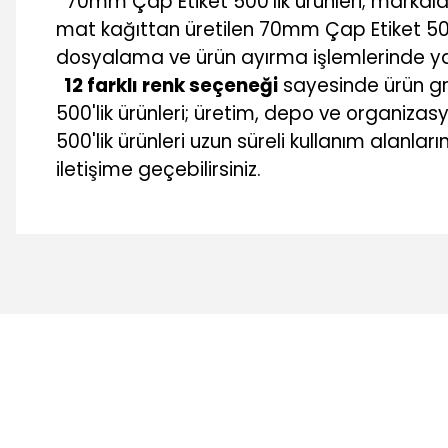
70mm Çap Etiket 500'lik ürünleri; markala
mat kağıttan üretilen 70mm Çap Etiket 500'li
dosyalama ve ürün ayırma işlemlerinde yay
12 farklı renk seçeneği
sayesinde ürün gr
500'lik ürünleri; üretim, depo ve organiz
500'lik ürünleri uzun süreli kullanım alanlar
iletişime geçebilirsiniz.
Bu ürünün fiyat bilgisi, resim, ürün açıklamalarında ve diğer 
Görüş ve önerileriniz için teşekkür ederiz.
Ürün resmi kalitesiz, bozuk veya görüntülenemiyor.
Ürün açıklamasında eksik bilgiler bulunuyor.
Ürün bilgilerinde hatalar bulunuyor.
Ürün fiyatı diğer sitelerden daha pahalı.