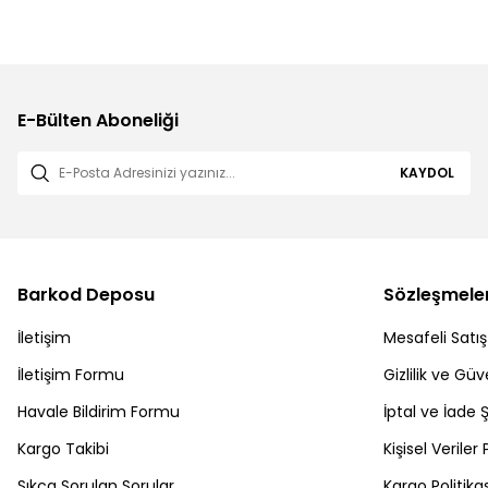
E-Bülten Aboneliği
KAYDOL
Barkod Deposu
Sözleşmele
İletişim
Mesafeli Satı
İletişim Formu
Gizlilik ve Güv
Havale Bildirim Formu
İptal ve İade Ş
Kargo Takibi
Kişisel Veriler 
Sıkça Sorulan Sorular
Kargo Politikas