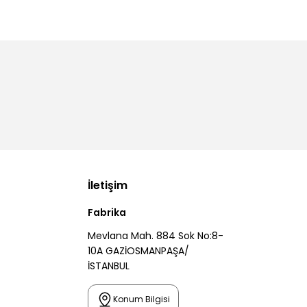
İletişim
Fabrika
Mevlana Mah. 884 Sok No:8-
10A GAZİOSMANPAŞA/
İSTANBUL
Konum Bilgisi