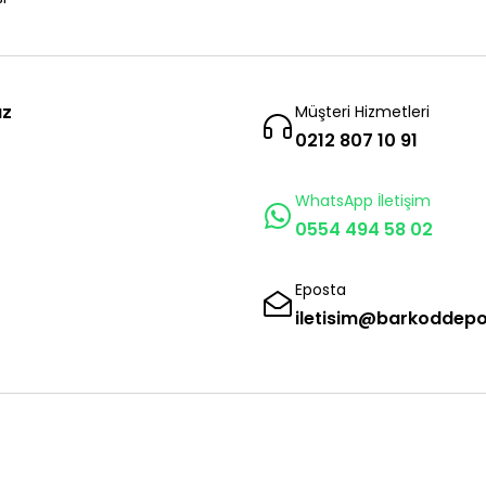
ız
Müşteri Hizmetleri
0212 807 10 91
WhatsApp İletişim
0554 494 58 02
Eposta
iletisim@barkoddep