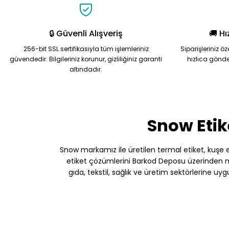
Bu ürüne benzer farklı alternatifler olmalı.
🔒 Güvenli Alışveriş
🚚 Hı
256-bit SSL sertifikasıyla tüm işlemleriniz
Siparişleriniz ö
güvendedir. Bilgileriniz korunur, gizliliğiniz garanti
hızlıca gönde
altındadır.
Snow Etik
Snow markamız ile üretilen termal etiket, kuşe etik
etiket çözümlerini Barkod Deposu üzerinden müş
gıda, tekstil, sağlık ve üretim sektörlerine uy