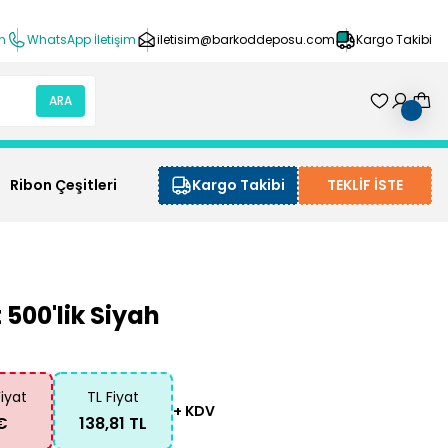
ın
WhatsApp İletişim
iletisim@barkoddeposu.com
Kargo Takibi
ARA
Ribon Çeşitleri
Kargo Takibi
TEKLİF İSTE
500'lik Siyah
Fiyat
TL Fiyat
+ KDV
€
138,81 TL