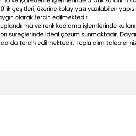
ma ve işaretleme işlemlerinde pratik kullanım s
k çeşitleri; üzerine kolay yazı yazılabilen yapısı 
gın olarak tercih edilmektedir.
uplandırma ve renk kodlama işlemlerinde kullan
asyon süreçlerinde ideal çözüm sunmaktadır. Daya
ında da tercih edilmektedir. Toplu alım talepleriniz
konularda yetersiz gördüğünüz noktaları öneri formunu kullanarak tarafı
Ürün hakkında henüz soru sorulmamış.
Bu ürüne ilk yorumu siz yapın!
Yorum Yaz
Soru Sor