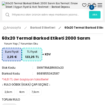
0
ARA
Anasayfa
Barkod Etiketleri
60x20 Termal Barkod Etike
60x20 Termal Barkod Etiketi 2000 Sarım
Yorum Yap
/
Yorumları Oku
Euro Fiyat
TL Fiyat
+ KDV
2,25 €
123,25 TL
Stok Kodu
SNWTRMLBRK60x20
Barkod Kodu
8681855342587
*14,61 TL den başlayan taksitlerle!
↓ RULO GÖBEK (KUKA) ÇAPI SEÇİNİZ ↓
2,6cm
4cm
7,6cm
TOPLAM RULO