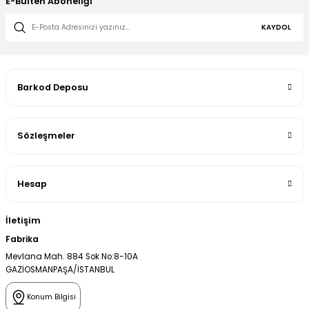
E-Bülten Aboneliği
KAYDOL
Barkod Deposu
Sözleşmeler
Hesap
İletişim
Fabrika
Mevlana Mah. 884 Sok No:8-10A
GAZİOSMANPAŞA/İSTANBUL
Konum Bilgisi