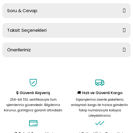
Soru & Cevap
Bu ürüne ilk yorumu siz yapın!
Taksit Seçenekleri
Yorum Yaz
Ürün hakkında henüz soru sorulmamış.
Önerileriniz
Soru Sor
Bu ürünün fiyat bilgisi, resim, ürün açıklamalarında ve diğer
konularda yetersiz gördüğünüz noktaları öneri formunu kullanarak
tarafımıza iletebilirsiniz.
Görüş ve önerileriniz için teşekkür ederiz.
🔒 Güvenli Alışveriş
🚚 Hızlı ve Güvenli Kargo
Ürün resmi kalitesiz, bozuk veya görüntülenemiyor.
256-bit SSL sertifikasıyla tüm
Siparişleriniz özenle paketlenir,
Ürün açıklamasında eksik bilgiler bulunuyor.
işlemleriniz güvendedir. Bilgileriniz
anlaşmalı kargo ile hızlıca gönderilir.
korunur, gizliliğiniz garanti altındadır.
Takip numarasıyla kolayca
Ürün bilgilerinde hatalar bulunuyor.
izleyebilirsiniz.
Ürün fiyatı diğer sitelerden daha pahalı.
Bu ürüne benzer farklı alternatifler olmalı.