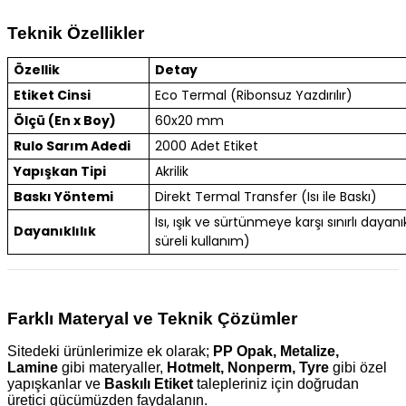
Teknik Özellikler
Özellik
Detay
Etiket Cinsi
Eco Termal (Ribonsuz Yazdırılır)
Ölçü (En x Boy)
60x20 mm
Rulo Sarım Adedi
2000 Adet Etiket
Yapışkan Tipi
Akrilik
Baskı Yöntemi
Direkt Termal Transfer (Isı ile Baskı)
Isı, ışık ve sürtünmeye karşı sınırlı dayanık
Dayanıklılık
süreli kullanım)
Farklı Materyal ve Teknik Çözümler
Sitedeki ürünlerimize ek olarak;
PP Opak, Metalize,
Lamine
gibi materyaller,
Hotmelt, Nonperm, Tyre
gibi özel
yapışkanlar ve
Baskılı Etiket
talepleriniz için doğrudan
üretici gücümüzden faydalanın.