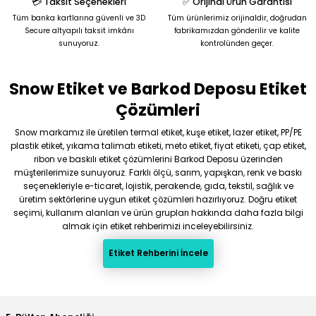
💳 Taksit Seçenekleri
✅ Orijinal Ürün Garantisi
Tüm banka kartlarına güvenli ve 3D
Tüm ürünlerimiz orijinaldir, doğrudan
Secure altyapılı taksit imkânı
fabrikamızdan gönderilir ve kalite
sunuyoruz.
kontrolünden geçer.
Snow Etiket ve Barkod Deposu Etiket
Gönder
Çözümleri
Snow markamız ile üretilen termal etiket, kuşe etiket, lazer etiket, PP/PE
plastik etiket, yıkama talimatı etiketi, meto etiket, fiyat etiketi, çap etiket,
ribon ve baskılı etiket çözümlerini Barkod Deposu üzerinden
müşterilerimize sunuyoruz. Farklı ölçü, sarım, yapışkan, renk ve baskı
seçenekleriyle e-ticaret, lojistik, perakende, gıda, tekstil, sağlık ve
üretim sektörlerine uygun etiket çözümleri hazırlıyoruz. Doğru etiket
seçimi, kullanım alanları ve ürün grupları hakkında daha fazla bilgi
almak için etiket rehberimizi inceleyebilirsiniz.
Etiket Rehberini İncele