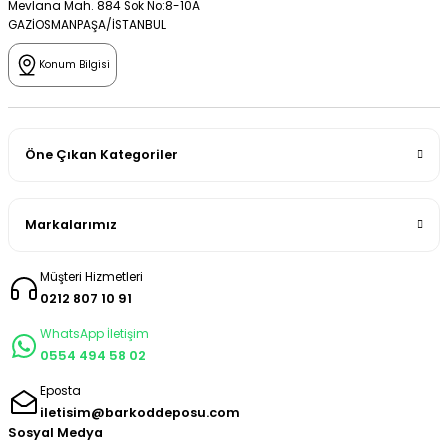
Mevlana Mah. 884 Sok No:8-10A
GAZİOSMANPAŞA/İSTANBUL
Konum Bilgisi
Öne Çıkan Kategoriler
Markalarımız
Müşteri Hizmetleri
0212 807 10 91
WhatsApp İletişim
0554 494 58 02
Eposta
iletisim@barkoddeposu.com
Sosyal Medya