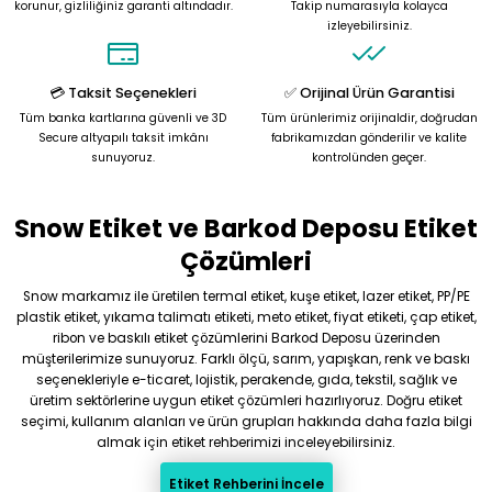
korunur, gizliliğiniz garanti altındadır.
Takip numarasıyla kolayca
Ürün bilgilerinde hatalar bulunuyor.
izleyebilirsiniz.
Ürün fiyatı diğer sitelerden daha pahalı.
Bu ürüne benzer farklı alternatifler olmalı.
💳 Taksit Seçenekleri
✅ Orijinal Ürün Garantisi
Tüm banka kartlarına güvenli ve 3D
Tüm ürünlerimiz orijinaldir, doğrudan
Secure altyapılı taksit imkânı
fabrikamızdan gönderilir ve kalite
sunuyoruz.
kontrolünden geçer.
Snow Etiket ve Barkod Deposu Etiket
Gönder
Çözümleri
Snow markamız ile üretilen termal etiket, kuşe etiket, lazer etiket, PP/PE
plastik etiket, yıkama talimatı etiketi, meto etiket, fiyat etiketi, çap etiket,
ribon ve baskılı etiket çözümlerini Barkod Deposu üzerinden
müşterilerimize sunuyoruz. Farklı ölçü, sarım, yapışkan, renk ve baskı
seçenekleriyle e-ticaret, lojistik, perakende, gıda, tekstil, sağlık ve
üretim sektörlerine uygun etiket çözümleri hazırlıyoruz. Doğru etiket
seçimi, kullanım alanları ve ürün grupları hakkında daha fazla bilgi
almak için etiket rehberimizi inceleyebilirsiniz.
Etiket Rehberini İncele