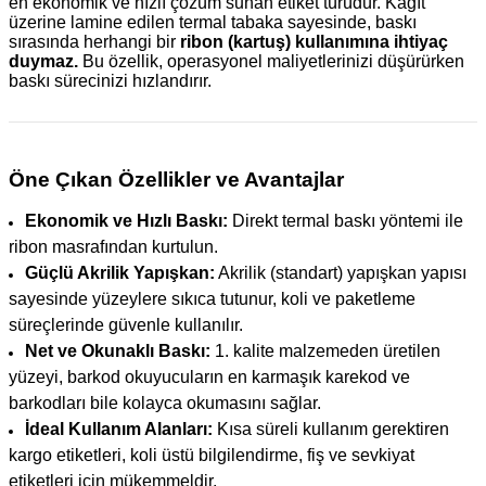
en ekonomik ve hızlı çözüm sunan etiket türüdür. Kağıt
üzerine lamine edilen termal tabaka sayesinde, baskı
sırasında herhangi bir
ribon (kartuş) kullanımına ihtiyaç
duymaz.
Bu özellik, operasyonel maliyetlerinizi düşürürken
baskı sürecinizi hızlandırır.
Öne Çıkan Özellikler ve Avantajlar
Ekonomik ve Hızlı Baskı:
Direkt termal baskı yöntemi ile
ribon masrafından kurtulun.
Güçlü Akrilik Yapışkan:
Akrilik (standart) yapışkan yapısı
sayesinde yüzeylere sıkıca tutunur, koli ve paketleme
süreçlerinde güvenle kullanılır.
Net ve Okunaklı Baskı:
1. kalite malzemeden üretilen
yüzeyi, barkod okuyucuların en karmaşık karekod ve
barkodları bile kolayca okumasını sağlar.
İdeal Kullanım Alanları:
Kısa süreli kullanım gerektiren
kargo etiketleri, koli üstü bilgilendirme, fiş ve sevkiyat
etiketleri için mükemmeldir.