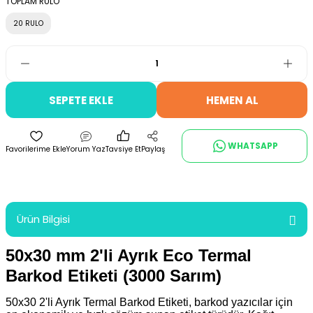
TOPLAM RULO
20 RULO
SEPETE EKLE
HEMEN AL
WHATSAPP
Yorum Yaz
Tavsiye Et
Paylaş
Ürün Bilgisi
50x30 mm 2'li Ayrık Eco Termal
Barkod Etiketi (3000 Sarım)
50x30 2'li Ayrık Termal Barkod Etiketi, barkod yazıcılar için