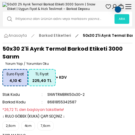
ARA
Anasayfa
Barkod Etiketleri
50x30 2'li Ayrık Termal Bar
50x30 2'li Ayrık Termal Barkod Etiketi 3000
Sarım
Yorum Yap
/
Yorumları Oku
Euro Fiyat
TL Fiyat
+ KDV
4,10 €
225,40 TL
Stok Kodu
SNWTRMBRK50x30-2
Barkod Kodu
8681855342587
*26,72 TL den başlayan taksitlerle!
↓ RULO GÖBEK (KUKA) ÇAPI SEÇİNİZ ↓
2,6cm
4cm
7,6cm