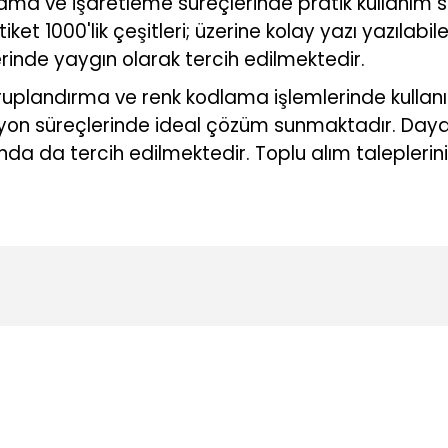
ama ve işaretleme süreçlerinde pratik kullanım 
 1000'lik çeşitleri; üzerine kolay yazı yazılabile
rinde yaygın olarak tercih edilmektedir.
uplandırma ve renk kodlama işlemlerinde kullan
zasyon süreçlerinde ideal çözüm sunmaktadır. Day
rında da tercih edilmektedir. Toplu alım taleplerini
konularda yetersiz gördüğünüz noktaları öneri formunu kullanarak tarafı
Ürün hakkında henüz soru sorulmamış.
Bu ürüne ilk yorumu siz yapın!
Yorum Yaz
Soru Sor