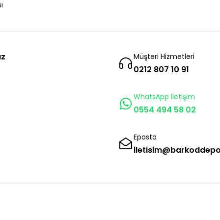
ı
ız
Müşteri Hizmetleri
0212 807 10 91
WhatsApp İletişim
0554 494 58 02
Eposta
iletisim@barkoddep