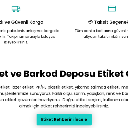
zlı ve Güvenli Kargo
💳 Taksit Seçenek
zenle paketlenir, anlaşmalı kargo ile
Tüm banka kartlarına güvenli 
rilir. Takip numarasıyla kolayca
altyapılı taksit imkânı su
izleyebilirsiniz.
Gönder
et ve Barkod Deposu Etiket
et, lazer etiket, PP/PE plastik etiket, yıkama talimatı etiketi, meto
terilerimize sunuyoruz. Farklı ölçü, sarım, yapışkan, renk ve baskı
gun etiket çözümleri hazırlıyoruz. Doğru etiket seçimi, kullanım ala
almak için etiket rehberimizi inceleyebilirsiniz.
Etiket Rehberini İncele