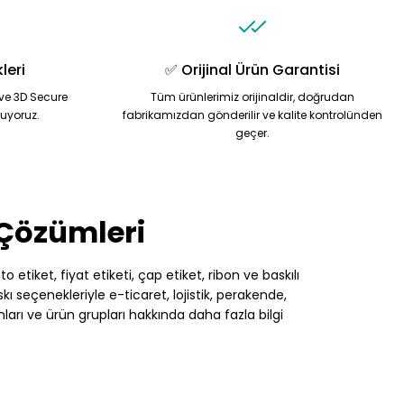
leri
✅ Orijinal Ürün Garantisi
ve 3D Secure
Tüm ürünlerimiz orijinaldir, doğrudan
nuyoruz.
fabrikamızdan gönderilir ve kalite kontrolünden
geçer.
 Çözümleri
 etiket, fiyat etiketi, çap etiket, ribon ve baskılı
 seçenekleriyle e-ticaret, lojistik, perakende,
nları ve ürün grupları hakkında daha fazla bilgi