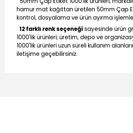
50mm Çap Etiket 1000'lik ürünleri; markal
hamur mat kağıttan üretilen 50mm Çap Etiket
kontrol, dosyalama ve ürün ayırma işlemle
12 farklı renk seçeneği
sayesinde ürün gr
1000'lik ürünleri; üretim, depo ve organi
1000'lik ürünleri uzun süreli kullanım alanla
iletişime geçebilirsiniz.
Bu ürünün fiyat bilgisi, resim, ürün açıklamalarında ve diğer 
Görüş ve önerileriniz için teşekkür ederiz.
Ürün resmi kalitesiz, bozuk veya görüntülenemiyor.
Ürün açıklamasında eksik bilgiler bulunuyor.
Ürün bilgilerinde hatalar bulunuyor.