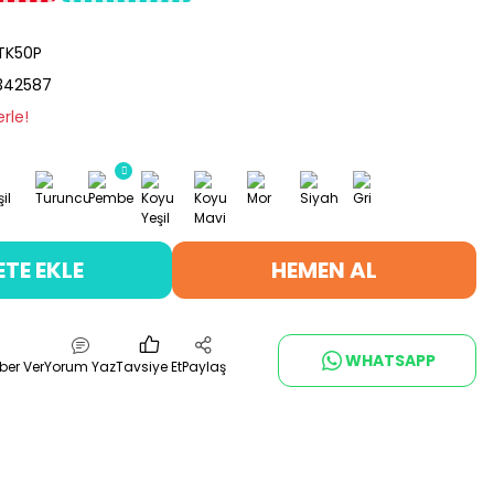
TK50P
342587
rle!
ETE EKLE
HEMEN AL
WHATSAPP
ber Ver
Yorum Yaz
Tavsiye Et
Paylaş