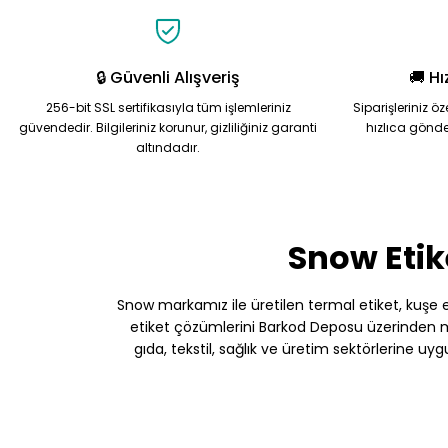
Ürün fiyatı diğer sitelerden daha pahalı.
Bu ürüne benzer farklı alternatifler olmalı.
🔒 Güvenli Alışveriş
🚚 Hı
256-bit SSL sertifikasıyla tüm işlemleriniz
Siparişleriniz ö
güvendedir. Bilgileriniz korunur, gizliliğiniz garanti
hızlıca gönde
altındadır.
Snow Etik
Snow markamız ile üretilen termal etiket, kuşe etik
etiket çözümlerini Barkod Deposu üzerinden müş
gıda, tekstil, sağlık ve üretim sektörlerine uy