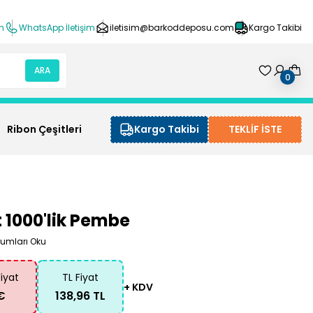
ın
WhatsApp İletişim
iletisim@barkoddeposu.com
Kargo Takibi
ARA
0
Ribon Çeşitleri
Kargo Takibi
TEKLİF İSTE
 1000'lik Pembe
rumları Oku
Fiyat
TL Fiyat
+ KDV
€
138,96 TL