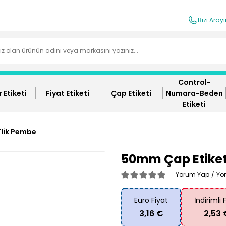
Bizi Aray
Control-
 Etiketi
Fiyat Etiketi
Çap Etiketi
Numara-Beden
Etiketi
'lik Pembe
50mm Çap Etiket
Yorum Yap
/
Yo
Euro Fiyat
İndirimli 
3,16 €
2,53 