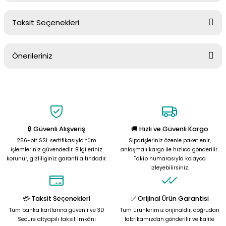
Taksit Seçenekleri
Yorum Yaz
Ürün hakkında henüz soru sorulmamış.
Önerileriniz
Soru Sor
Bu ürünün fiyat bilgisi, resim, ürün açıklamalarında ve diğer
konularda yetersiz gördüğünüz noktaları öneri formunu kullanarak
tarafımıza iletebilirsiniz.
Görüş ve önerileriniz için teşekkür ederiz.
🔒 Güvenli Alışveriş
🚚 Hızlı ve Güvenli Kargo
Ürün resmi kalitesiz, bozuk veya görüntülenemiyor.
256-bit SSL sertifikasıyla tüm
Siparişleriniz özenle paketlenir,
Ürün açıklamasında eksik bilgiler bulunuyor.
işlemleriniz güvendedir. Bilgileriniz
anlaşmalı kargo ile hızlıca gönderilir.
korunur, gizliliğiniz garanti altındadır.
Takip numarasıyla kolayca
Ürün bilgilerinde hatalar bulunuyor.
izleyebilirsiniz.
Ürün fiyatı diğer sitelerden daha pahalı.
Bu ürüne benzer farklı alternatifler olmalı.
💳 Taksit Seçenekleri
✅ Orijinal Ürün Garantisi
Tüm banka kartlarına güvenli ve 3D
Tüm ürünlerimiz orijinaldir, doğrudan
Secure altyapılı taksit imkânı
fabrikamızdan gönderilir ve kalite