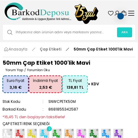
ARA
Anasayfa
Çap Etiketi
50mm Çap Etiket 1000'lik Mavi
50mm Çap Etiket 1000'lik Mavi
Yorum Yap
/
Yorumları Oku
Euro Fiyat
İndirimli Fiyat
TL Fiyat
+ KDV
3,16 €
2,53 €
138,81 TL
Stok Kodu
SNWCPETK50M
Barkod Kodu
8681855342587
*16,45 TL den başlayan taksitlerle!
ÇAP ETİKETİ RENK SEÇENEĞİ