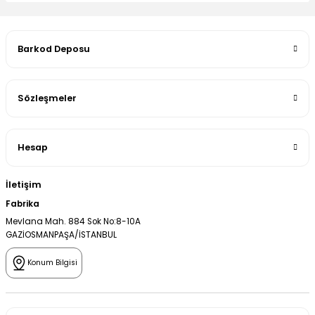
Barkod Deposu
Sözleşmeler
Hesap
İletişim
Fabrika
Mevlana Mah. 884 Sok No:8-10A
GAZİOSMANPAŞA/İSTANBUL
Konum Bilgisi