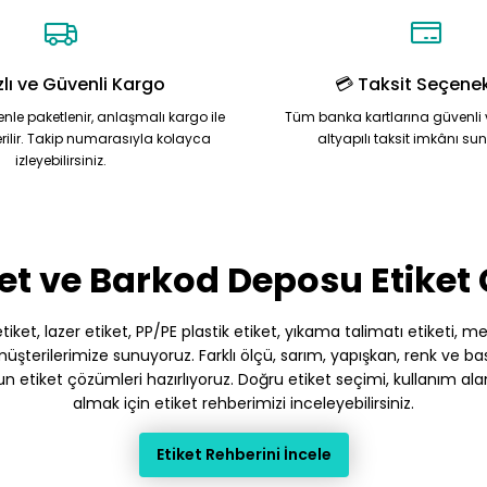
zlı ve Güvenli Kargo
💳 Taksit Seçenek
zenle paketlenir, anlaşmalı kargo ile
Tüm banka kartlarına güvenli 
rilir. Takip numarasıyla kolayca
altyapılı taksit imkânı su
izleyebilirsiniz.
Gönder
et ve Barkod Deposu Etiket
et, lazer etiket, PP/PE plastik etiket, yıkama talimatı etiketi, meto
terilerimize sunuyoruz. Farklı ölçü, sarım, yapışkan, renk ve baskı
gun etiket çözümleri hazırlıyoruz. Doğru etiket seçimi, kullanım ala
almak için etiket rehberimizi inceleyebilirsiniz.
Etiket Rehberini İncele