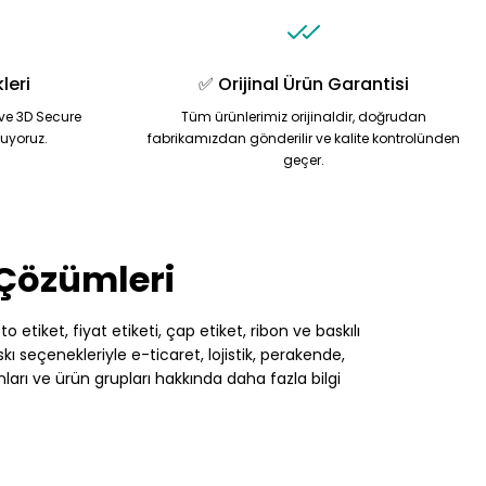
leri
✅ Orijinal Ürün Garantisi
ve 3D Secure
Tüm ürünlerimiz orijinaldir, doğrudan
nuyoruz.
fabrikamızdan gönderilir ve kalite kontrolünden
geçer.
 Çözümleri
 etiket, fiyat etiketi, çap etiket, ribon ve baskılı
 seçenekleriyle e-ticaret, lojistik, perakende,
nları ve ürün grupları hakkında daha fazla bilgi