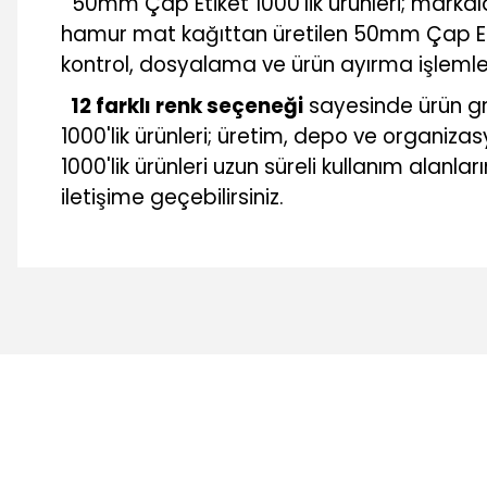
50mm Çap Etiket 1000'lik ürünleri; markal
hamur mat kağıttan üretilen 50mm Çap Etiket
kontrol, dosyalama ve ürün ayırma işlemle
12 farklı renk seçeneği
sayesinde ürün gr
1000'lik ürünleri; üretim, depo ve organi
1000'lik ürünleri uzun süreli kullanım alanla
iletişime geçebilirsiniz.
Bu ürünün fiyat bilgisi, resim, ürün açıklamalarında ve diğer 
Görüş ve önerileriniz için teşekkür ederiz.
Ürün resmi kalitesiz, bozuk veya görüntülenemiyor.
Ürün açıklamasında eksik bilgiler bulunuyor.
Ürün bilgilerinde hatalar bulunuyor.