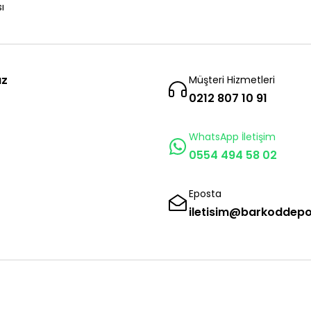
ı
ız
Müşteri Hizmetleri
0212 807 10 91
WhatsApp İletişim
0554 494 58 02
Eposta
iletisim@barkoddep