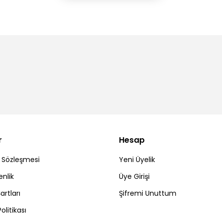
r
Hesap
ş Sözleşmesi
Yeni Üyelik
enlik
Üye Girişi
artları
Şifremi Unuttum
Politikası