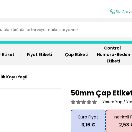
Bizi Aray
Control-
 Etiketi
Fiyat Etiketi
Çap Etiketi
Numara-Beden
Etiketi
ik Koyu Yeşil
50mm Çap Etiket 
Yorum Yap
/
Yo
Euro Fiyat
İndirimli 
3,16 €
2,53 