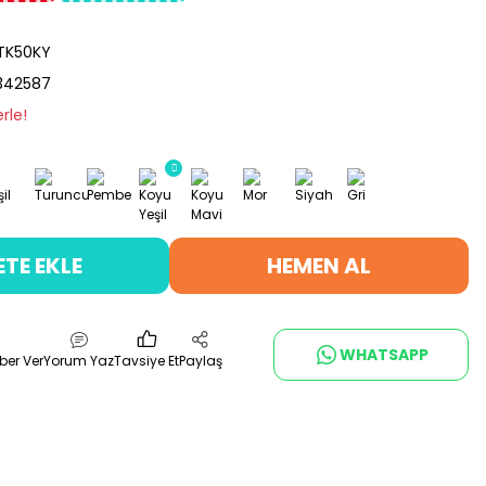
TK50KY
342587
rle!
ETE EKLE
HEMEN AL
WHATSAPP
ber Ver
Yorum Yaz
Tavsiye Et
Paylaş