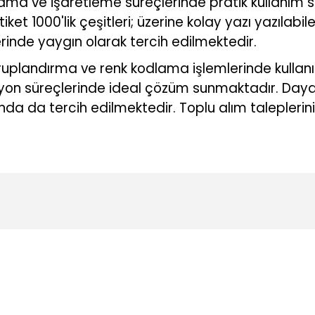
ama ve işaretleme süreçlerinde pratik kullanım 
 1000'lik çeşitleri; üzerine kolay yazı yazılabile
rinde yaygın olarak tercih edilmektedir.
uplandırma ve renk kodlama işlemlerinde kullan
zasyon süreçlerinde ideal çözüm sunmaktadır. Day
rında da tercih edilmektedir. Toplu alım taleplerini
konularda yetersiz gördüğünüz noktaları öneri formunu kullanarak tarafı
Ürün hakkında henüz soru sorulmamış.
Bu ürüne ilk yorumu siz yapın!
Yorum Yaz
Soru Sor