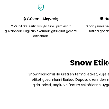
Ürün fiyatı diğer sitelerden daha pahalı.
Bu ürüne benzer farklı alternatifler olmalı.
🔒 Güvenli Alışveriş
🚚 Hı
256-bit SSL sertifikasıyla tüm işlemleriniz
Siparişleriniz ö
güvendedir. Bilgileriniz korunur, gizliliğiniz garanti
hızlıca gönde
altındadır.
Snow Etik
Snow markamız ile üretilen termal etiket, kuşe etik
etiket çözümlerini Barkod Deposu üzerinden müş
gıda, tekstil, sağlık ve üretim sektörlerine uy