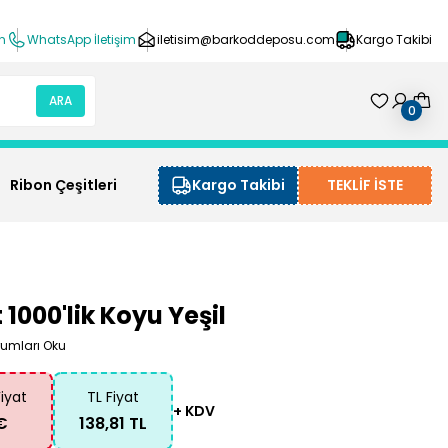
ın
WhatsApp İletişim
iletisim@barkoddeposu.com
Kargo Takibi
ARA
0
Ribon Çeşitleri
Kargo Takibi
TEKLİF İSTE
1000'lik Koyu Yeşil
rumları Oku
Fiyat
TL Fiyat
+ KDV
€
138,81 TL