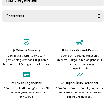
Taksit Seçenekleri
Yorum Yaz
Ürün hakkında henüz soru sorulmamış.
Önerileriniz
Soru Sor
Bu ürünün fiyat bilgisi, resim, ürün açıklamalarında ve diğer
konularda yetersiz gördüğünüz noktaları öneri formunu kullanarak
tarafımıza iletebilirsiniz.
Görüş ve önerileriniz için teşekkür ederiz.
🔒 Güvenli Alışveriş
🚚 Hızlı ve Güvenli Kargo
Ürün resmi kalitesiz, bozuk veya görüntülenemiyor.
256-bit SSL sertifikasıyla tüm
Siparişleriniz özenle paketlenir,
Ürün açıklamasında eksik bilgiler bulunuyor.
işlemleriniz güvendedir. Bilgileriniz
anlaşmalı kargo ile hızlıca gönderilir.
korunur, gizliliğiniz garanti altındadır.
Takip numarasıyla kolayca
Ürün bilgilerinde hatalar bulunuyor.
izleyebilirsiniz.
Ürün fiyatı diğer sitelerden daha pahalı.
Bu ürüne benzer farklı alternatifler olmalı.
💳 Taksit Seçenekleri
✅ Orijinal Ürün Garantisi
Tüm banka kartlarına güvenli ve 3D
Tüm ürünlerimiz orijinaldir, doğrudan
Secure altyapılı taksit imkânı
fabrikamızdan gönderilir ve kalite
sunuyoruz.
kontrolünden geçer.