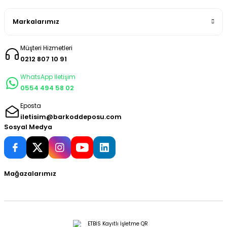
Markalarımız
Müşteri Hizmetleri
0212 807 10 91
WhatsApp İletişim
0554 494 58 02
Eposta
iletisim@barkoddeposu.com
Sosyal Medya
Mağazalarımız