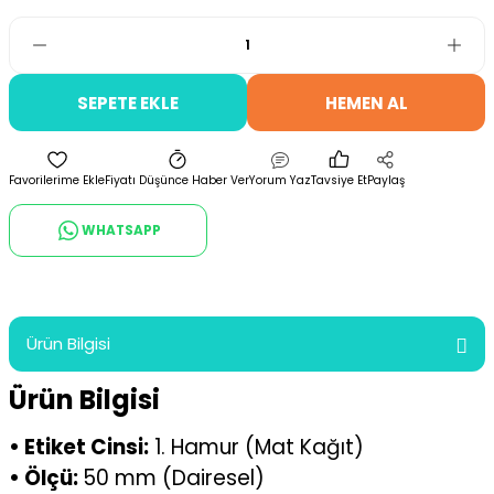
SEPETE EKLE
HEMEN AL
Fiyatı Düşünce Haber Ver
Yorum Yaz
Tavsiye Et
Paylaş
WHATSAPP
Ürün Bilgisi
Ürün Bilgisi
• Etiket Cinsi:
1. Hamur (Mat Kağıt)
• Ölçü:
50 mm (Dairesel)