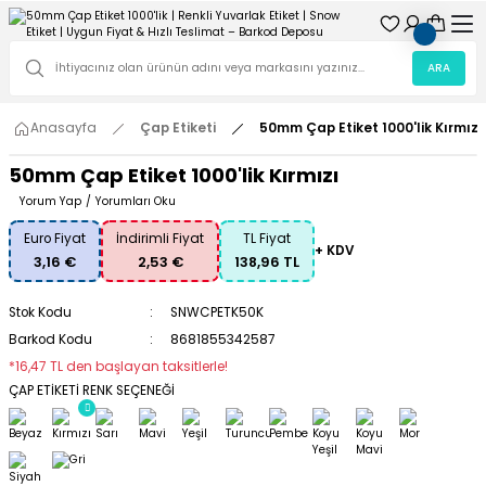
ARA
Anasayfa
Çap Etiketi
50mm Çap Etiket 1000'lik Kırmızı
50mm Çap Etiket 1000'lik Kırmızı
Yorum Yap
/
Yorumları Oku
Euro Fiyat
İndirimli Fiyat
TL Fiyat
+ KDV
3,16 €
2,53 €
138,96 TL
Stok Kodu
SNWCPETK50K
Barkod Kodu
8681855342587
*16,47 TL den başlayan taksitlerle!
ÇAP ETİKETİ RENK SEÇENEĞİ