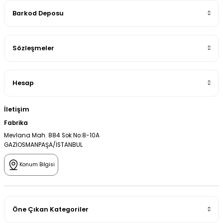
Barkod Deposu
Sözleşmeler
Hesap
İletişim
Fabrika
Mevlana Mah. 884 Sok No:8-10A
GAZİOSMANPAŞA/İSTANBUL
Konum Bilgisi
Öne Çıkan Kategoriler