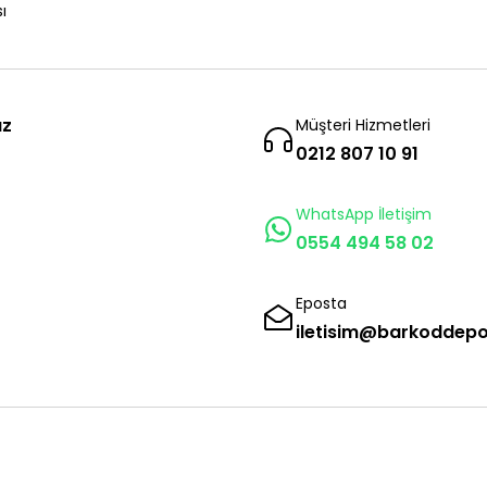
ı
ız
Müşteri Hizmetleri
0212 807 10 91
WhatsApp İletişim
0554 494 58 02
Eposta
iletisim@barkoddep