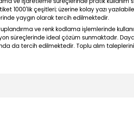
ama ve işaretleme süreçlerinde pratik kullanım 
 1000'lik çeşitleri; üzerine kolay yazı yazılabile
rinde yaygın olarak tercih edilmektedir.
uplandırma ve renk kodlama işlemlerinde kullan
zasyon süreçlerinde ideal çözüm sunmaktadır. Day
rında da tercih edilmektedir. Toplu alım taleplerini
konularda yetersiz gördüğünüz noktaları öneri formunu kullanarak tarafı
Ürün hakkında henüz soru sorulmamış.
Bu ürüne ilk yorumu siz yapın!
Yorum Yaz
Soru Sor