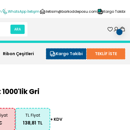
ın
WhatsApp İletişim
iletisim@barkoddeposu.com
Kargo Takibi
ARA
Ribon Çeşitleri
Kargo Takibi
TEKLİF İSTE
1000'lik Gri
Fiyat
TL Fiyat
+ KDV
€
138,81 TL