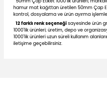
50mm Çap Etiket 1000'lik ürünleri; markal
hamur mat kağıttan üretilen 50mm Çap Etiket
kontrol, dosyalama ve ürün ayırma işlemle
12 farklı renk seçeneği
sayesinde ürün gr
1000'lik ürünleri; üretim, depo ve organi
1000'lik ürünleri uzun süreli kullanım alanla
iletişime geçebilirsiniz.
Bu ürünün fiyat bilgisi, resim, ürün açıklamalarında ve diğer 
Görüş ve önerileriniz için teşekkür ederiz.
Ürün resmi kalitesiz, bozuk veya görüntülenemiyor.
Ürün açıklamasında eksik bilgiler bulunuyor.
Ürün bilgilerinde hatalar bulunuyor.