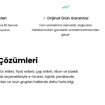
leri
✅ Orijinal Ürün Garantisi
ve 3D Secure
Tüm ürünlerimiz orijinaldir, doğrudan
nuyoruz.
fabrikamızdan gönderilir ve kalite kontrolünden
geçer.
 Çözümleri
 etiket, fiyat etiketi, çap etiket, ribon ve baskılı
 seçenekleriyle e-ticaret, lojistik, perakende,
nları ve ürün grupları hakkında daha fazla bilgi