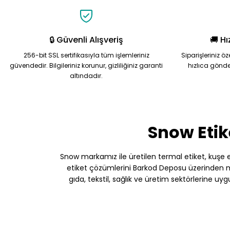
Ürün fiyatı diğer sitelerden daha pahalı.
Bu ürüne benzer farklı alternatifler olmalı.
🔒 Güvenli Alışveriş
🚚 Hı
256-bit SSL sertifikasıyla tüm işlemleriniz
Siparişleriniz ö
güvendedir. Bilgileriniz korunur, gizliliğiniz garanti
hızlıca gönde
altındadır.
Snow Etik
Snow markamız ile üretilen termal etiket, kuşe etik
etiket çözümlerini Barkod Deposu üzerinden müş
gıda, tekstil, sağlık ve üretim sektörlerine uy