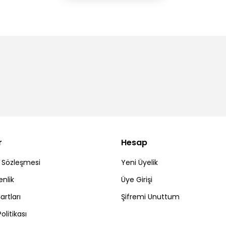
r
Hesap
ş Sözleşmesi
Yeni Üyelik
enlik
Üye Girişi
artları
Şifremi Unuttum
Politikası