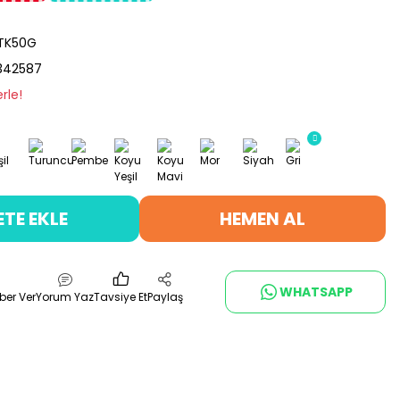
TK50G
342587
rle!
ETE EKLE
HEMEN AL
WHATSAPP
ber Ver
Yorum Yaz
Tavsiye Et
Paylaş