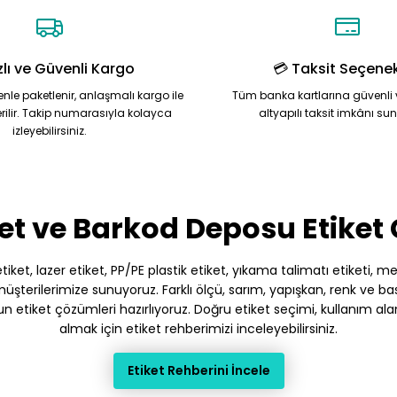
zlı ve Güvenli Kargo
💳 Taksit Seçenek
zenle paketlenir, anlaşmalı kargo ile
Tüm banka kartlarına güvenli 
rilir. Takip numarasıyla kolayca
altyapılı taksit imkânı su
izleyebilirsiniz.
Gönder
et ve Barkod Deposu Etiket
et, lazer etiket, PP/PE plastik etiket, yıkama talimatı etiketi, meto
terilerimize sunuyoruz. Farklı ölçü, sarım, yapışkan, renk ve baskı
gun etiket çözümleri hazırlıyoruz. Doğru etiket seçimi, kullanım ala
almak için etiket rehberimizi inceleyebilirsiniz.
Etiket Rehberini İncele