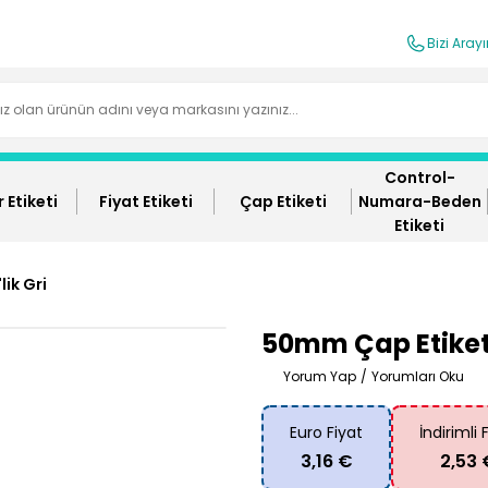
Bizi Aray
Control-
 Etiketi
Fiyat Etiketi
Çap Etiketi
Numara-Beden
Etiketi
ik Gri
50mm Çap Etiket 
Yorum Yap
/
Yorumları Oku
Euro Fiyat
İndirimli 
3,16 €
2,53 