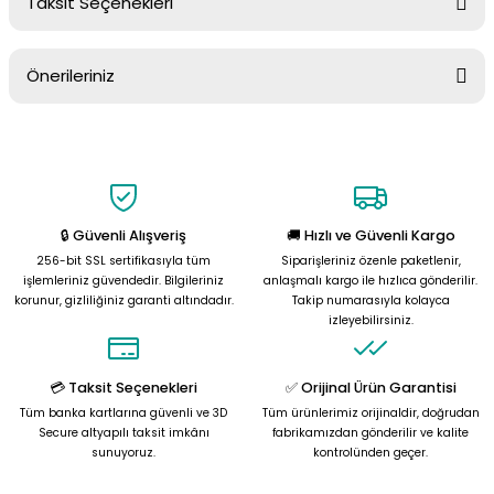
Taksit Seçenekleri
Yorum Yaz
Ürün hakkında henüz soru sorulmamış.
Önerileriniz
Soru Sor
Bu ürünün fiyat bilgisi, resim, ürün açıklamalarında ve diğer
konularda yetersiz gördüğünüz noktaları öneri formunu kullanarak
tarafımıza iletebilirsiniz.
Görüş ve önerileriniz için teşekkür ederiz.
🔒 Güvenli Alışveriş
🚚 Hızlı ve Güvenli Kargo
Ürün resmi kalitesiz, bozuk veya görüntülenemiyor.
256-bit SSL sertifikasıyla tüm
Siparişleriniz özenle paketlenir,
Ürün açıklamasında eksik bilgiler bulunuyor.
işlemleriniz güvendedir. Bilgileriniz
anlaşmalı kargo ile hızlıca gönderilir.
korunur, gizliliğiniz garanti altındadır.
Takip numarasıyla kolayca
Ürün bilgilerinde hatalar bulunuyor.
izleyebilirsiniz.
Ürün fiyatı diğer sitelerden daha pahalı.
Bu ürüne benzer farklı alternatifler olmalı.
💳 Taksit Seçenekleri
✅ Orijinal Ürün Garantisi
Tüm banka kartlarına güvenli ve 3D
Tüm ürünlerimiz orijinaldir, doğrudan
Secure altyapılı taksit imkânı
fabrikamızdan gönderilir ve kalite
sunuyoruz.
kontrolünden geçer.