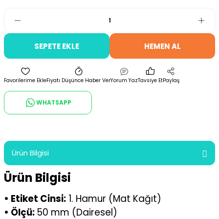
SEPETE EKLE
HEMEN AL
Fiyatı Düşünce Haber Ver
Yorum Yaz
Tavsiye Et
Paylaş
WHATSAPP
Ürün Bilgisi
Ürün Bilgisi
• Etiket Cinsi:
1. Hamur (Mat Kağıt)
• Ölçü:
50 mm (Dairesel)