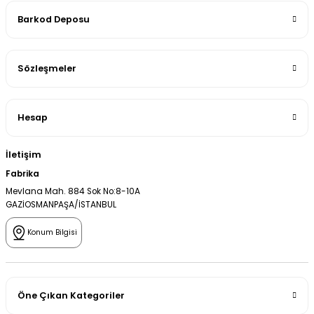
Barkod Deposu
Sözleşmeler
Hesap
İletişim
Fabrika
Mevlana Mah. 884 Sok No:8-10A
GAZİOSMANPAŞA/İSTANBUL
Konum Bilgisi
Öne Çıkan Kategoriler