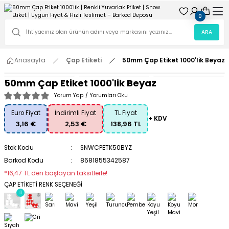
0
ARA
Anasayfa
Çap Etiketi
50mm Çap Etiket 1000'lik Beyaz
50mm Çap Etiket 1000'lik Beyaz
Yorum Yap
/
Yorumları Oku
Euro Fiyat
İndirimli Fiyat
TL Fiyat
+ KDV
3,16 €
2,53 €
138,96 TL
Stok Kodu
SNWCPETK50BYZ
Barkod Kodu
8681855342587
*16,47 TL den başlayan taksitlerle!
ÇAP ETİKETİ RENK SEÇENEĞİ