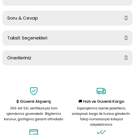
Soru & Cevap
Bu ürüne ilk yorumu siz yapın!
Taksit Seçenekleri
Yorum Yaz
Ürün hakkında henüz soru sorulmamış.
Önerileriniz
Soru Sor
Bu ürünün fiyat bilgisi, resim, ürün açıklamalarında ve diğer
konularda yetersiz gördüğünüz noktaları öneri formunu kullanarak
tarafımıza iletebilirsiniz.
Görüş ve önerileriniz için teşekkür ederiz.
🔒 Güvenli Alışveriş
🚚 Hızlı ve Güvenli Kargo
Ürün resmi kalitesiz, bozuk veya görüntülenemiyor.
256-bit SSL sertifikasıyla tüm
Siparişleriniz özenle paketlenir,
Ürün açıklamasında eksik bilgiler bulunuyor.
işlemleriniz güvendedir. Bilgileriniz
anlaşmalı kargo ile hızlıca gönderilir.
korunur, gizliliğiniz garanti altındadır.
Takip numarasıyla kolayca
Ürün bilgilerinde hatalar bulunuyor.
izleyebilirsiniz.
Ürün fiyatı diğer sitelerden daha pahalı.