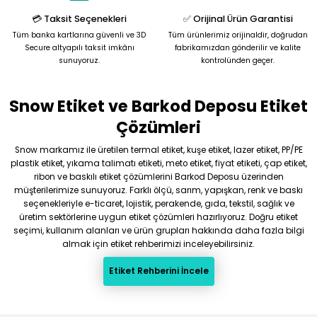
Bu ürüne benzer farklı alternatifler olmalı.
💳 Taksit Seçenekleri
✅ Orijinal Ürün Garantisi
Tüm banka kartlarına güvenli ve 3D
Tüm ürünlerimiz orijinaldir, doğrudan
Secure altyapılı taksit imkânı
fabrikamızdan gönderilir ve kalite
sunuyoruz.
kontrolünden geçer.
Snow Etiket ve Barkod Deposu Etiket
Gönder
Çözümleri
Snow markamız ile üretilen termal etiket, kuşe etiket, lazer etiket, PP/PE
plastik etiket, yıkama talimatı etiketi, meto etiket, fiyat etiketi, çap etiket,
ribon ve baskılı etiket çözümlerini Barkod Deposu üzerinden
müşterilerimize sunuyoruz. Farklı ölçü, sarım, yapışkan, renk ve baskı
seçenekleriyle e-ticaret, lojistik, perakende, gıda, tekstil, sağlık ve
üretim sektörlerine uygun etiket çözümleri hazırlıyoruz. Doğru etiket
seçimi, kullanım alanları ve ürün grupları hakkında daha fazla bilgi
almak için etiket rehberimizi inceleyebilirsiniz.
Etiket Rehberini İncele