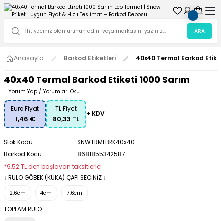
ARA
Anasayfa
Barkod Etiketleri
40x40 Termal Barkod Etike
40x40 Termal Barkod Etiketi 1000 Sarım
Yorum Yap
/
Yorumları Oku
Euro Fiyat
TL Fiyat
+ KDV
1,46 €
80,33 TL
Stok Kodu
SNWTRMLBRK40x40
Barkod Kodu
8681855342587
*9,52 TL den başlayan taksitlerle!
↓ RULO GÖBEK (KUKA) ÇAPI SEÇİNİZ ↓
2,6cm
4cm
7,6cm
TOPLAM RULO