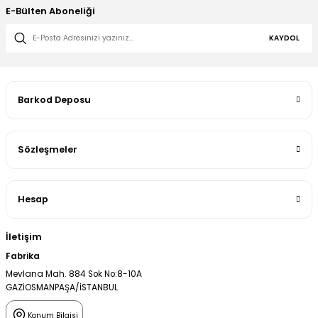
E-Bülten Aboneliği
KAYDOL
Barkod Deposu
Sözleşmeler
Hesap
İletişim
Fabrika
Mevlana Mah. 884 Sok No:8-10A
GAZİOSMANPAŞA/İSTANBUL
Konum Bilgisi