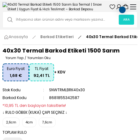
ARA
Anasayfa
Barkod Etiketleri
40x30 Termal Barkod Etike
40x30 Termal Barkod Etiketi 1500 Sarım
Yorum Yap
/
Yorumları Oku
Euro Fiyat
TL Fiyat
+ KDV
1,68 €
92,41 TL
Stok Kodu
SNWTRMLBRK40x30
Barkod Kodu
8681855342587
*10,95 TL den başlayan taksitlerle!
↓ RULO GÖBEK (KUKA) ÇAPI SEÇİNİZ ↓
2,6cm
4cm
7,6cm
TOPLAM RULO