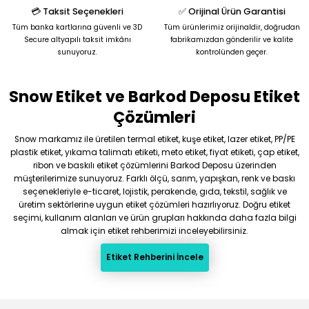
💳 Taksit Seçenekleri
✅ Orijinal Ürün Garantisi
Tüm banka kartlarına güvenli ve 3D
Tüm ürünlerimiz orijinaldir, doğrudan
Secure altyapılı taksit imkânı
fabrikamızdan gönderilir ve kalite
sunuyoruz.
kontrolünden geçer.
Snow Etiket ve Barkod Deposu Etiket
Gönder
Çözümleri
Snow markamız ile üretilen termal etiket, kuşe etiket, lazer etiket, PP/PE
plastik etiket, yıkama talimatı etiketi, meto etiket, fiyat etiketi, çap etiket,
ribon ve baskılı etiket çözümlerini Barkod Deposu üzerinden
müşterilerimize sunuyoruz. Farklı ölçü, sarım, yapışkan, renk ve baskı
seçenekleriyle e-ticaret, lojistik, perakende, gıda, tekstil, sağlık ve
üretim sektörlerine uygun etiket çözümleri hazırlıyoruz. Doğru etiket
seçimi, kullanım alanları ve ürün grupları hakkında daha fazla bilgi
almak için etiket rehberimizi inceleyebilirsiniz.
Etiket Rehberini İncele