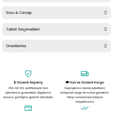
Soru & Cevap
Bu ürüne ilk yorumu siz yapın!
Taksit Seçenekleri
Yorum Yaz
Ürün hakkında henüz soru sorulmamış.
Önerileriniz
Soru Sor
Bu ürünün fiyat bilgisi, resim, ürün açıklamalarında ve diğer
konularda yetersiz gördüğünüz noktaları öneri formunu kullanarak
tarafımıza iletebilirsiniz.
Görüş ve önerileriniz için teşekkür ederiz.
🔒 Güvenli Alışveriş
🚚 Hızlı ve Güvenli Kargo
Ürün resmi kalitesiz, bozuk veya görüntülenemiyor.
256-bit SSL sertifikasıyla tüm
Siparişleriniz özenle paketlenir,
Ürün açıklamasında eksik bilgiler bulunuyor.
işlemleriniz güvendedir. Bilgileriniz
anlaşmalı kargo ile hızlıca gönderilir.
korunur, gizliliğiniz garanti altındadır.
Takip numarasıyla kolayca
Ürün bilgilerinde hatalar bulunuyor.
izleyebilirsiniz.
Ürün fiyatı diğer sitelerden daha pahalı.
Bu ürüne benzer farklı alternatifler olmalı.