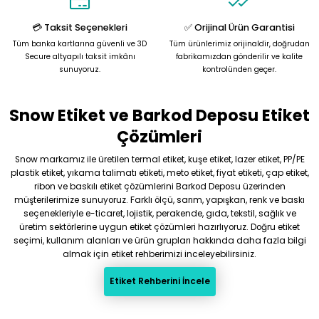
Bu ürüne benzer farklı alternatifler olmalı.
💳 Taksit Seçenekleri
✅ Orijinal Ürün Garantisi
Tüm banka kartlarına güvenli ve 3D
Tüm ürünlerimiz orijinaldir, doğrudan
Secure altyapılı taksit imkânı
fabrikamızdan gönderilir ve kalite
sunuyoruz.
kontrolünden geçer.
Snow Etiket ve Barkod Deposu Etiket
Gönder
Çözümleri
Snow markamız ile üretilen termal etiket, kuşe etiket, lazer etiket, PP/PE
plastik etiket, yıkama talimatı etiketi, meto etiket, fiyat etiketi, çap etiket,
ribon ve baskılı etiket çözümlerini Barkod Deposu üzerinden
müşterilerimize sunuyoruz. Farklı ölçü, sarım, yapışkan, renk ve baskı
seçenekleriyle e-ticaret, lojistik, perakende, gıda, tekstil, sağlık ve
üretim sektörlerine uygun etiket çözümleri hazırlıyoruz. Doğru etiket
seçimi, kullanım alanları ve ürün grupları hakkında daha fazla bilgi
almak için etiket rehberimizi inceleyebilirsiniz.
Etiket Rehberini İncele