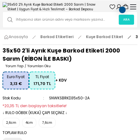
ARA
Anasayfa
Barkod Etiketleri
Kuşe Barkod Etiket
35
35x50 2'li Ayrık Kuşe Barkod Etiketi 2000
Sarım (RİBON İLE BASKI)
Yorum Yap
/
Yorumları Oku
Euro Fiyat
TL Fiyat
+ KDV
3,13 €
171,70 TL
Stok Kodu
SNWKSBRKD35x50-2A
*20,35 TL den başlayan taksitlerle!
↓ RULO GÖBEK (KUKA) ÇAPI SEÇİNİZ ↓
2,6cm
4cm
7,6cm
TOPLAM RULO