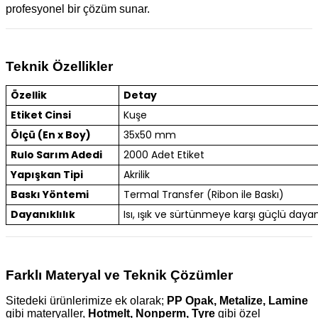
profesyonel bir çözüm sunar.
Teknik Özellikler
Özellik
Detay
Etiket Cinsi
Kuşe
Ölçü (En x Boy)
35x50 mm
Rulo Sarım Adedi
2000 Adet Etiket
Yapışkan Tipi
Akrilik
Baskı Yöntemi
Termal Transfer (Ribon ile Baskı)
Dayanıklılık
Isı, ışık ve sürtünmeye karşı güçlü dayanı
Farklı Materyal ve Teknik Çözümler
Sitedeki ürünlerimize ek olarak;
PP Opak, Metalize, Lamine
gibi materyaller,
Hotmelt, Nonperm, Tyre
gibi özel