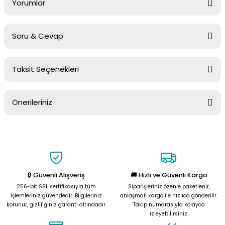
Yorumlar
Soru & Cevap
Bu ürüne ilk yorumu siz yapın!
Taksit Seçenekleri
Yorum Yaz
Ürün hakkında henüz soru sorulmamış.
Önerileriniz
Soru Sor
Bu ürünün fiyat bilgisi, resim, ürün açıklamalarında ve diğer
konularda yetersiz gördüğünüz noktaları öneri formunu kullanarak
tarafımıza iletebilirsiniz.
Görüş ve önerileriniz için teşekkür ederiz.
🔒 Güvenli Alışveriş
🚚 Hızlı ve Güvenli Kargo
Ürün resmi kalitesiz, bozuk veya görüntülenemiyor.
256-bit SSL sertifikasıyla tüm
Siparişleriniz özenle paketlenir,
Ürün açıklamasında eksik bilgiler bulunuyor.
işlemleriniz güvendedir. Bilgileriniz
anlaşmalı kargo ile hızlıca gönderilir.
korunur, gizliliğiniz garanti altındadır.
Takip numarasıyla kolayca
Ürün bilgilerinde hatalar bulunuyor.
izleyebilirsiniz.
Ürün fiyatı diğer sitelerden daha pahalı.