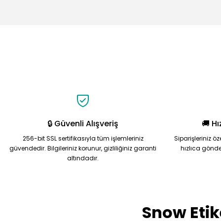
Bu ürünün fiyat bilgisi, resim, ürün açıklamalarında ve diğer 
Görüş ve önerileriniz için teşekkür ederiz.
Ürün resmi kalitesiz, bozuk veya görüntülenemiyor.
Ürün açıklamasında eksik bilgiler bulunuyor.
Ürün bilgilerinde hatalar bulunuyor.
Ürün fiyatı diğer sitelerden daha pahalı.
Bu ürüne benzer farklı alternatifler olmalı.
🔒 Güvenli Alışveriş
🚚 Hı
256-bit SSL sertifikasıyla tüm işlemleriniz
Siparişleriniz ö
güvendedir. Bilgileriniz korunur, gizliliğiniz garanti
hızlıca gönde
altındadır.
Snow Etik