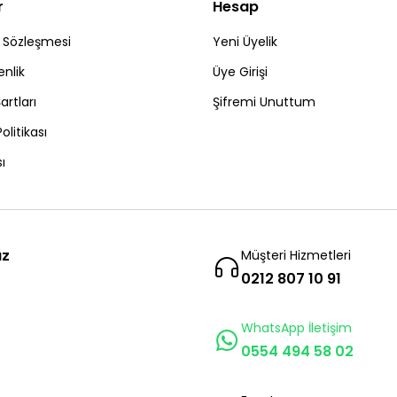
r
Hesap
ş Sözleşmesi
Yeni Üyelik
enlik
Üye Girişi
artları
Şifremi Unuttum
Politikası
ı
ız
Müşteri Hizmetleri
0212 807 10 91
WhatsApp İletişim
0554 494 58 02