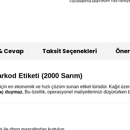
Yorum Yaz
Tavsiye
& Cevap
Taksit Seçenekleri
Öneri
rkod Etiketi (2000 Sarım)
r için en ekonomik ve hızlı çözüm sunan etiket türüdür. Kağıt üz
yaç duymaz.
Bu özellik, operasyonel maliyetlerinizi düşürürken ba
i ile ribon masrafından kurtulun.