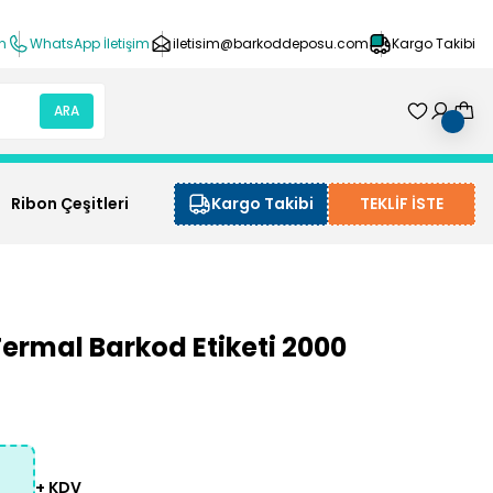
ın
WhatsApp İletişim
iletisim@barkoddeposu.com
Kargo Takibi
ARA
Ribon Çeşitleri
Kargo Takibi
TEKLİF İSTE
Termal Barkod Etiketi 2000
+ KDV