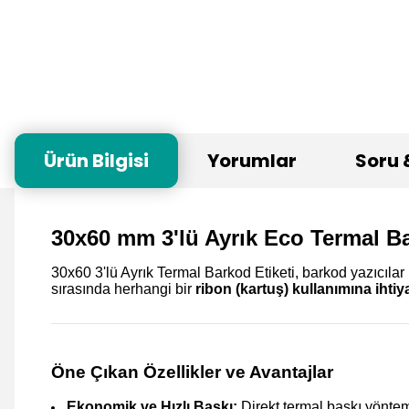
Ürün Bilgisi
Yorumlar
Soru 
30x60 mm 3'lü Ayrık Eco Termal Ba
30x60 3'lü Ayrık Termal Barkod Etiketi, barkod yazıcıla
sırasında herhangi bir
ribon (kartuş) kullanımına ihti
Öne Çıkan Özellikler ve Avantajlar
Ekonomik ve Hızlı Baskı:
Direkt termal baskı yöntem