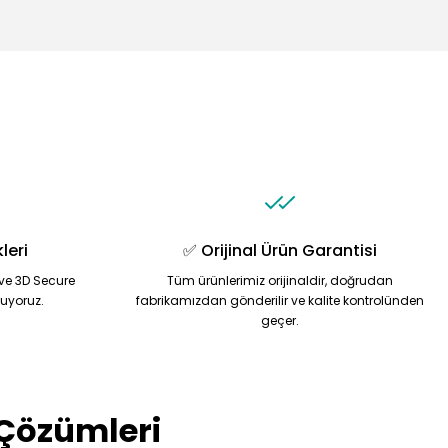
mıza iletebilirsiniz.
leri
✅ Orijinal Ürün Garantisi
ve 3D Secure
Tüm ürünlerimiz orijinaldir, doğrudan
nuyoruz.
fabrikamızdan gönderilir ve kalite kontrolünden
geçer.
 Çözümleri