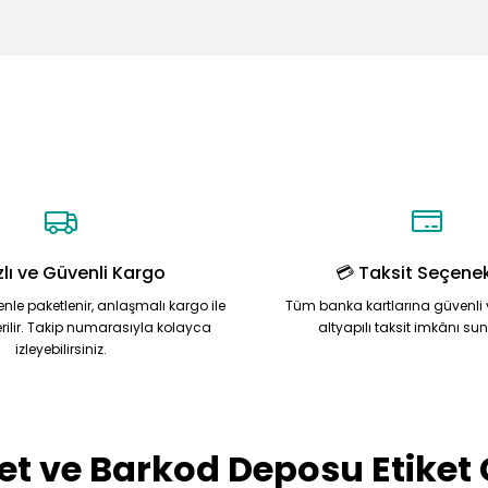
konularda yetersiz gördüğünüz noktaları öneri formunu kullanarak tarafı
Ürün hakkında henüz soru sorulmamış.
Bu ürüne ilk yorumu siz yapın!
Yorum Yaz
Soru Sor
zlı ve Güvenli Kargo
💳 Taksit Seçenek
zenle paketlenir, anlaşmalı kargo ile
Tüm banka kartlarına güvenli 
rilir. Takip numarasıyla kolayca
altyapılı taksit imkânı su
izleyebilirsiniz.
Gönder
et ve Barkod Deposu Etiket