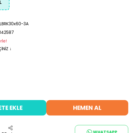
L
LBRK30x60-3A
342587
rle!
İNİZ ↓
ETE EKLE
HEMEN AL
WHATSAPP