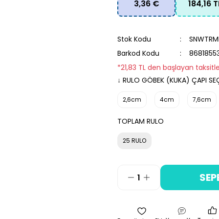
3,36 €
184,16 T
Stok Kodu
SNWTRM
Barkod Kodu
8681855
*21,83 TL den başlayan taksitle
↓ RULO GÖBEK (KUKA) ÇAPI SEÇ
2,6cm
4cm
7,6cm
TOPLAM RULO
25 RULO
SEP