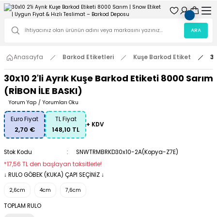
ARA
Anasayfa
Barkod Etiketleri
Kuşe Barkod Etiket
30
30x10 2'li Ayrık Kuşe Barkod Etiketi 8000 Sarım
(RİBON İLE BASKI)
Yorum Yap
/
Yorumları Oku
Euro Fiyat
TL Fiyat
+ KDV
2,70 €
148,10 TL
Stok Kodu
SNWTRMBRKD30x10-2A(Kopya-Z7E)
*17,56 TL den başlayan taksitlerle!
↓ RULO GÖBEK (KUKA) ÇAPI SEÇİNİZ ↓
2,6cm
4cm
7,6cm
TOPLAM RULO