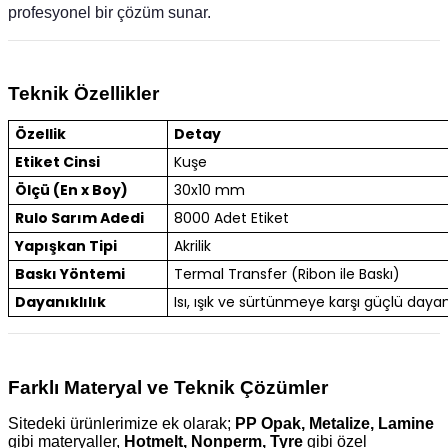
profesyonel bir çözüm sunar.
Teknik Özellikler
Özellik
Detay
Etiket Cinsi
Kuşe
Ölçü (En x Boy)
30x10 mm
Rulo Sarım Adedi
8000 Adet Etiket
Yapışkan Tipi
Akrilik
Baskı Yöntemi
Termal Transfer (Ribon ile Baskı)
Dayanıklılık
Isı, ışık ve sürtünmeye karşı güçlü dayanı
Farklı Materyal ve Teknik Çözümler
Sitedeki ürünlerimize ek olarak;
PP Opak, Metalize, Lamine
gibi materyaller,
Hotmelt, Nonperm, Tyre
gibi özel