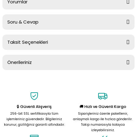
Yorumlar
Soru & Cevap
Bu ürüne ilk yorumu siz yapın!
Taksit Seçenekleri
Yorum Yaz
Ürün hakkında henüz soru sorulmamış.
Önerileriniz
Soru Sor
Bu ürünün fiyat bilgisi, resim, ürün açıklamalarında ve diğer
konularda yetersiz gördüğünüz noktaları öneri formunu kullanarak
tarafımıza iletebilirsiniz.
Görüş ve önerileriniz için teşekkür ederiz.
🔒 Güvenli Alışveriş
🚚 Hızlı ve Güvenli Kargo
Ürün resmi kalitesiz, bozuk veya görüntülenemiyor.
256-bit SSL sertifikasıyla tüm
Siparişleriniz özenle paketlenir,
Ürün açıklamasında eksik bilgiler bulunuyor.
işlemleriniz güvendedir. Bilgileriniz
anlaşmalı kargo ile hızlıca gönderilir.
korunur, gizliliğiniz garanti altındadır.
Takip numarasıyla kolayca
Ürün bilgilerinde hatalar bulunuyor.
izleyebilirsiniz.
Ürün fiyatı diğer sitelerden daha pahalı.