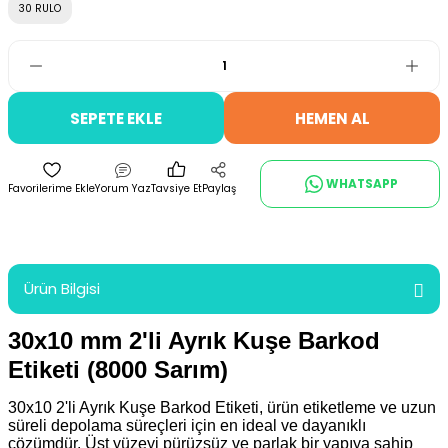
30 RULO
SEPETE EKLE
HEMEN AL
WHATSAPP
Yorum Yaz
Tavsiye Et
Paylaş
Ürün Bilgisi
30x10 mm 2'li Ayrık Kuşe Barkod
Etiketi (8000 Sarım)
30x10 2'li Ayrık Kuşe Barkod Etiketi,
ürün etiketleme ve uzun
süreli depolama süreçleri için en ideal ve dayanıklı
çözümdür. Üst yüzeyi pürüzsüz ve parlak bir yapıya sahip