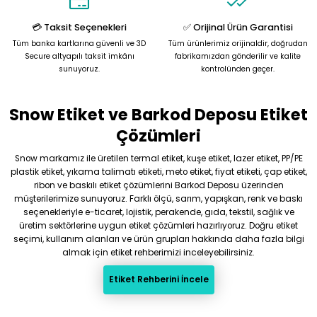
Bu ürüne benzer farklı alternatifler olmalı.
💳 Taksit Seçenekleri
✅ Orijinal Ürün Garantisi
Tüm banka kartlarına güvenli ve 3D
Tüm ürünlerimiz orijinaldir, doğrudan
Secure altyapılı taksit imkânı
fabrikamızdan gönderilir ve kalite
sunuyoruz.
kontrolünden geçer.
Snow Etiket ve Barkod Deposu Etiket
Gönder
Çözümleri
Snow markamız ile üretilen termal etiket, kuşe etiket, lazer etiket, PP/PE
plastik etiket, yıkama talimatı etiketi, meto etiket, fiyat etiketi, çap etiket,
ribon ve baskılı etiket çözümlerini Barkod Deposu üzerinden
müşterilerimize sunuyoruz. Farklı ölçü, sarım, yapışkan, renk ve baskı
seçenekleriyle e-ticaret, lojistik, perakende, gıda, tekstil, sağlık ve
üretim sektörlerine uygun etiket çözümleri hazırlıyoruz. Doğru etiket
seçimi, kullanım alanları ve ürün grupları hakkında daha fazla bilgi
almak için etiket rehberimizi inceleyebilirsiniz.
Etiket Rehberini İncele