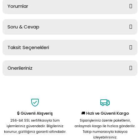
Yorumlar
Soru & Cevap
Bu ürüne ilk yorumu siz yapın!
Taksit Seçenekleri
Yorum Yaz
Ürün hakkında henüz soru sorulmamış.
Önerileriniz
Soru Sor
Bu ürünün fiyat bilgisi, resim, ürün açıklamalarında ve diğer
konularda yetersiz gördüğünüz noktaları öneri formunu kullanarak
tarafımıza iletebilirsiniz.
Görüş ve önerileriniz için teşekkür ederiz.
🔒 Güvenli Alışveriş
🚚 Hızlı ve Güvenli Kargo
Ürün resmi kalitesiz, bozuk veya görüntülenemiyor.
256-bit SSL sertifikasıyla tüm
Siparişleriniz özenle paketlenir,
Ürün açıklamasında eksik bilgiler bulunuyor.
işlemleriniz güvendedir. Bilgileriniz
anlaşmalı kargo ile hızlıca gönderilir.
korunur, gizliliğiniz garanti altındadır.
Takip numarasıyla kolayca
Ürün bilgilerinde hatalar bulunuyor.
izleyebilirsiniz.