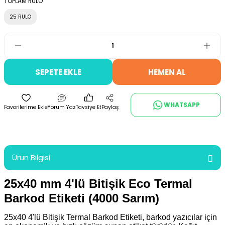
TOPLAM RULO
25 RULO
SEPETE EKLE
HEMEN AL
WHATSAPP
Yorum Yaz
Tavsiye Et
Paylaş
Ürün Bilgisi
25x40 mm 4'lü Bitişik Eco Termal
Barkod Etiketi (4000 Sarım)
25x40 4'lü Bitişik Termal Barkod Etiketi, barkod yazıcılar için