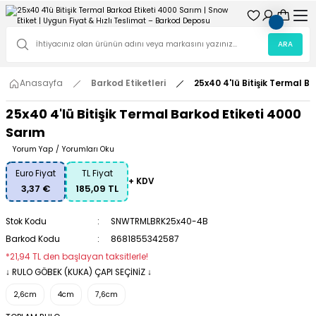
ARA
Anasayfa
Barkod Etiketleri
25x40 4'lü Bitişik Termal B
25x40 4'lü Bitişik Termal Barkod Etiketi 4000
Sarım
Yorum Yap
/
Yorumları Oku
Euro Fiyat
TL Fiyat
+ KDV
3,37 €
185,09 TL
Stok Kodu
SNWTRMLBRK25x40-4B
Barkod Kodu
8681855342587
*21,94 TL den başlayan taksitlerle!
↓ RULO GÖBEK (KUKA) ÇAPI SEÇİNİZ ↓
2,6cm
4cm
7,6cm