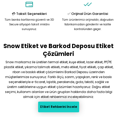
Ürün fiyatı diğer sitelerden daha pahalı.
Bu ürüne benzer farklı alternatifler olmalı.
💳 Taksit Seçenekleri
✅ Orijinal Ürün Garantisi
Tüm banka kartlarına güvenli ve 3D
Tüm ürünlerimiz orijinaldir, doğrudan
Secure altyapılı taksit imkânı
fabrikamızdan gönderilir ve kalite
sunuyoruz.
kontrolünden geçer.
Snow Etiket ve Barkod Deposu Etiket
Gönder
Çözümleri
Snow markamız ile üretilen termal etiket, kuşe etiket, lazer etiket, PP/PE
plastik etiket, yıkama talimatı etiketi, meto etiket, fiyat etiketi, çap etiket,
ribon ve baskılı etiket çözümlerini Barkod Deposu üzerinden
müşterilerimize sunuyoruz. Farklı ölçü, sarım, yapışkan, renk ve baskı
seçenekleriyle e-ticaret, lojistik, perakende, gıda, tekstil, sağlık ve
üretim sektörlerine uygun etiket çözümleri hazırlıyoruz. Doğru etiket
seçimi, kullanım alanları ve ürün grupları hakkında daha fazla bilgi
almak için etiket rehberimizi inceleyebilirsiniz.
Etiket Rehberini İncele