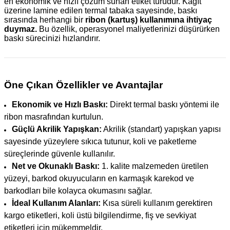
en ekonomik ve hızlı çözüm sunan etiket türüdür. Kağıt
üzerine lamine edilen termal tabaka sayesinde, baskı
sırasında herhangi bir
ribon (kartuş) kullanımına ihtiyaç
duymaz.
Bu özellik, operasyonel maliyetlerinizi düşürürken
baskı sürecinizi hızlandırır.
Öne Çıkan Özellikler ve Avantajlar
Ekonomik ve Hızlı Baskı:
Direkt termal baskı yöntemi ile
ribon masrafından kurtulun.
Güçlü Akrilik Yapışkan:
Akrilik (standart) yapışkan yapısı
sayesinde yüzeylere sıkıca tutunur, koli ve paketleme
süreçlerinde güvenle kullanılır.
Net ve Okunaklı Baskı:
1. kalite malzemeden üretilen
yüzeyi, barkod okuyucuların en karmaşık karekod ve
barkodları bile kolayca okumasını sağlar.
İdeal Kullanım Alanları:
Kısa süreli kullanım gerektiren
kargo etiketleri, koli üstü bilgilendirme, fiş ve sevkiyat
etiketleri için mükemmeldir.