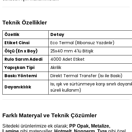
Teknik Özellikler
Özellik
Detay
Etiket Cinsi
Eco Termal (Ribonsuz Yazdırılır)
Ölçü (En x Boy)
25x40 mm 4'lü Bitişik
Rulo Sarım Adedi
4000 Adet Etiket
Yapışkan Tipi
Akrilik
Baskı Yöntemi
Direkt Termal Transfer (Isı ile Baskı)
Isı, ışık ve sürtünmeye karşı sınırlı dayanık
Dayanıklılık
süreli kullanım)
Farklı Materyal ve Teknik Çözümler
Sitedeki ürünlerimize ek olarak;
PP Opak, Metalize,
Lamine
gibi materyaller,
Hotmelt, Nonperm, Tyre
gibi özel