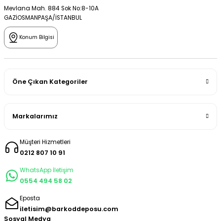
Mevlana Mah. 884 Sok No:8-10A
GAZİOSMANPAŞA/İSTANBUL
Konum Bilgisi
Öne Çıkan Kategoriler
Markalarımız
Müşteri Hizmetleri
0212 807 10 91
WhatsApp İletişim
0554 494 58 02
Eposta
iletisim@barkoddeposu.com
Sosyal Medya