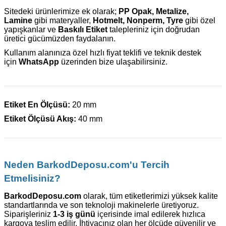
Sitedeki ürünlerimize ek olarak;
PP Opak, Metalize,
Lamine
gibi materyaller,
Hotmelt, Nonperm, Tyre
gibi özel
yapışkanlar ve
Baskılı Etiket
talepleriniz için doğrudan
üretici gücümüzden faydalanın.
Kullanım alanınıza özel hızlı fiyat teklifi ve teknik destek
için
WhatsApp
üzerinden bize ulaşabilirsiniz.
Etiket En Ölçüsü:
20 mm
Etiket Ölçüsü Akış:
40 mm
Neden BarkodDeposu.com'u Tercih
Etmelisiniz?
BarkodDeposu.com
olarak, tüm etiketlerimizi yüksek kalite
standartlarında ve son teknoloji makinelerle üretiyoruz.
Siparişleriniz
1-3 iş günü
içerisinde imal edilerek hızlıca
kargoya teslim edilir. İhtiyacınız olan her ölçüde güvenilir ve