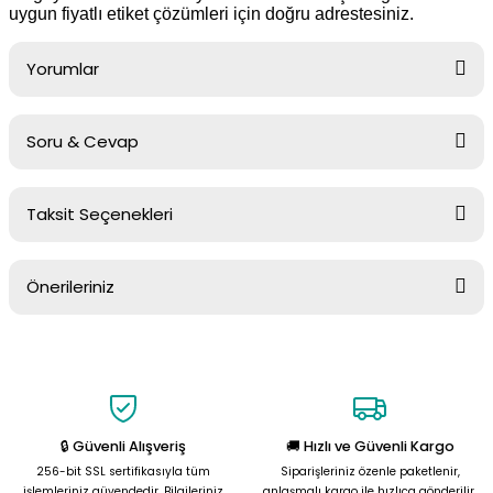
uygun fiyatlı etiket çözümleri için doğru adrestesiniz.
Yorumlar
Soru & Cevap
Bu ürüne ilk yorumu siz yapın!
Taksit Seçenekleri
Yorum Yaz
Ürün hakkında henüz soru sorulmamış.
Önerileriniz
Soru Sor
Bu ürünün fiyat bilgisi, resim, ürün açıklamalarında ve diğer
konularda yetersiz gördüğünüz noktaları öneri formunu kullanarak
tarafımıza iletebilirsiniz.
Görüş ve önerileriniz için teşekkür ederiz.
🔒 Güvenli Alışveriş
🚚 Hızlı ve Güvenli Kargo
Ürün resmi kalitesiz, bozuk veya görüntülenemiyor.
256-bit SSL sertifikasıyla tüm
Siparişleriniz özenle paketlenir,
Ürün açıklamasında eksik bilgiler bulunuyor.
işlemleriniz güvendedir. Bilgileriniz
anlaşmalı kargo ile hızlıca gönderilir.