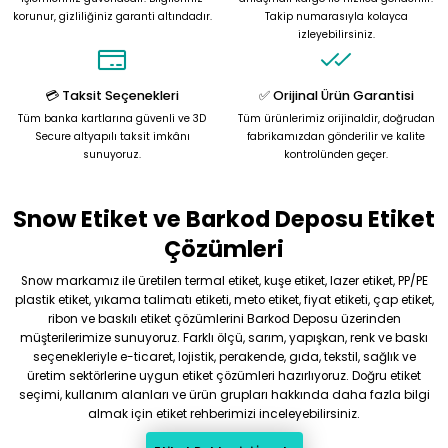
korunur, gizliliğiniz garanti altındadır.
Takip numarasıyla kolayca
Ürün bilgilerinde hatalar bulunuyor.
izleyebilirsiniz.
Ürün fiyatı diğer sitelerden daha pahalı.
Bu ürüne benzer farklı alternatifler olmalı.
💳 Taksit Seçenekleri
✅ Orijinal Ürün Garantisi
Tüm banka kartlarına güvenli ve 3D
Tüm ürünlerimiz orijinaldir, doğrudan
Secure altyapılı taksit imkânı
fabrikamızdan gönderilir ve kalite
sunuyoruz.
kontrolünden geçer.
Snow Etiket ve Barkod Deposu Etiket
Gönder
Çözümleri
Snow markamız ile üretilen termal etiket, kuşe etiket, lazer etiket, PP/PE
plastik etiket, yıkama talimatı etiketi, meto etiket, fiyat etiketi, çap etiket,
ribon ve baskılı etiket çözümlerini Barkod Deposu üzerinden
müşterilerimize sunuyoruz. Farklı ölçü, sarım, yapışkan, renk ve baskı
seçenekleriyle e-ticaret, lojistik, perakende, gıda, tekstil, sağlık ve
üretim sektörlerine uygun etiket çözümleri hazırlıyoruz. Doğru etiket
seçimi, kullanım alanları ve ürün grupları hakkında daha fazla bilgi
almak için etiket rehberimizi inceleyebilirsiniz.