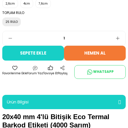
2,6cm
4cm
7,6cm
TOPLAM RULO
25 RULO
SEPETE EKLE
HEMEN AL
WHATSAPP
Yorum Yaz
Tavsiye Et
Paylaş
Ürün Bilgisi
20x40 mm 4'lü Bitişik Eco Termal
Barkod Etiketi (4000 Sarım)