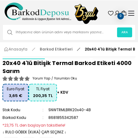
0
ARA
Anasayfa
Barkod Etiketleri
20x40 4'lü Bitişik Termal B
20x40 4'lü Bitişik Termal Barkod Etiketi 4000
Sarım
Yorum Yap
/
Yorumları Oku
Euro Fiyat
TL Fiyat
+ KDV
3,65 €
200,35 TL
Stok Kodu
SNWTRMLBRK20x40-4B
Barkod Kodu
8681855342587
*23,75 TL den başlayan taksitlerle!
↓ RULO GÖBEK (KUKA) ÇAPI SEÇİNİZ ↓