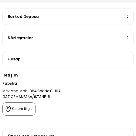
Barkod Deposu
Sözleşmeler
Hesap
İletişim
Fabrika
Mevlana Mah. 884 Sok No:8-10A
GAZİOSMANPAŞA/İSTANBUL
Konum Bilgisi