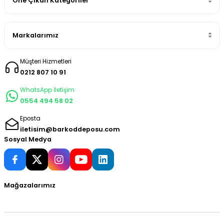
Öne Çıkan Kategoriler
Markalarımız
Müşteri Hizmetleri
0212 807 10 91
WhatsApp İletişim
0554 494 58 02
Eposta
iletisim@barkoddeposu.com
Sosyal Medya
Mağazalarımız