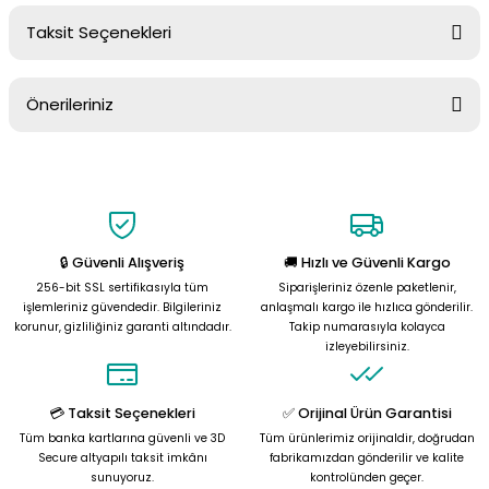
Taksit Seçenekleri
Yorum Yaz
Ürün hakkında henüz soru sorulmamış.
Önerileriniz
Soru Sor
Bu ürünün fiyat bilgisi, resim, ürün açıklamalarında ve diğer
konularda yetersiz gördüğünüz noktaları öneri formunu kullanarak
tarafımıza iletebilirsiniz.
Görüş ve önerileriniz için teşekkür ederiz.
🔒 Güvenli Alışveriş
🚚 Hızlı ve Güvenli Kargo
Ürün resmi kalitesiz, bozuk veya görüntülenemiyor.
256-bit SSL sertifikasıyla tüm
Siparişleriniz özenle paketlenir,
Ürün açıklamasında eksik bilgiler bulunuyor.
işlemleriniz güvendedir. Bilgileriniz
anlaşmalı kargo ile hızlıca gönderilir.
korunur, gizliliğiniz garanti altındadır.
Takip numarasıyla kolayca
Ürün bilgilerinde hatalar bulunuyor.
izleyebilirsiniz.
Ürün fiyatı diğer sitelerden daha pahalı.
Bu ürüne benzer farklı alternatifler olmalı.
💳 Taksit Seçenekleri
✅ Orijinal Ürün Garantisi
Tüm banka kartlarına güvenli ve 3D
Tüm ürünlerimiz orijinaldir, doğrudan
Secure altyapılı taksit imkânı
fabrikamızdan gönderilir ve kalite
sunuyoruz.
kontrolünden geçer.