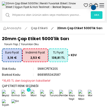
ARA
Anasayfa
Çap Etiketi
20mm Çap Etiket 5000'lik Sarı
20mm Çap Etiket 5000'lik Sarı
Yorum Yap
/
Yorumları Oku
Euro Fiyat
İndirimli Fiyat
TL Fiyat
+ KDV
3,16 €
2,53 €
138,81 TL
Stok Kodu
SNWCPETK20S
Barkod Kodu
8681855342587
*16,45 TL den başlayan taksitlerle!
ÇAP ETİKETİ RENK SEÇENEĞİ