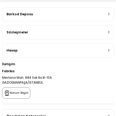
Barkod Deposu
Sözleşmeler
Hesap
İletişim
Fabrika
Mevlana Mah. 884 Sok No:8-10A
GAZİOSMANPAŞA/İSTANBUL
Konum Bilgisi