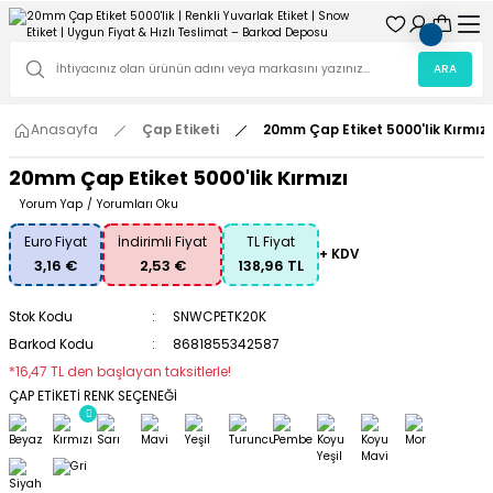
ARA
Anasayfa
Çap Etiketi
20mm Çap Etiket 5000'lik Kırmızı
20mm Çap Etiket 5000'lik Kırmızı
Yorum Yap
/
Yorumları Oku
Euro Fiyat
İndirimli Fiyat
TL Fiyat
+ KDV
3,16 €
2,53 €
138,96 TL
Stok Kodu
SNWCPETK20K
Barkod Kodu
8681855342587
*16,47 TL den başlayan taksitlerle!
ÇAP ETİKETİ RENK SEÇENEĞİ