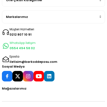
Öne Çıkan Kategoriler
Markalarımız
Müşteri Hizmetleri
0212 807 10 91
WhatsApp İletişim
0554 494 58 02
Eposta
iletisim@barkoddeposu.com
Sosyal Medya
Mağazalarımız