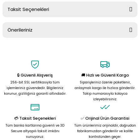
Taksit Seçenekleri
Yorum Yaz
Ürün hakkında henüz soru sorulmamış.
Önerileriniz
Soru Sor
Bu ürünün fiyat bilgisi, resim, ürün açıklamalarında ve diğer
konularda yetersiz gördüğünüz noktaları öneri formunu kullanarak
tarafımıza iletebilirsiniz.
Görüş ve önerileriniz için teşekkür ederiz.
🔒 Güvenli Alışveriş
🚚 Hızlı ve Güvenli Kargo
Ürün resmi kalitesiz, bozuk veya görüntülenemiyor.
256-bit SSL sertifikasıyla tüm
Siparişleriniz özenle paketlenir,
Ürün açıklamasında eksik bilgiler bulunuyor.
işlemleriniz güvendedir. Bilgileriniz
anlaşmalı kargo ile hızlıca gönderilir.
korunur, gizliliğiniz garanti altındadır.
Takip numarasıyla kolayca
Ürün bilgilerinde hatalar bulunuyor.
izleyebilirsiniz.
Ürün fiyatı diğer sitelerden daha pahalı.
Bu ürüne benzer farklı alternatifler olmalı.
💳 Taksit Seçenekleri
✅ Orijinal Ürün Garantisi
Tüm banka kartlarına güvenli ve 3D
Tüm ürünlerimiz orijinaldir, doğrudan
Secure altyapılı taksit imkânı
fabrikamızdan gönderilir ve kalite
sunuyoruz.
kontrolünden geçer.