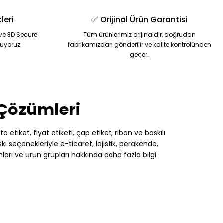
leri
✅ Orijinal Ürün Garantisi
ve 3D Secure
Tüm ürünlerimiz orijinaldir, doğrudan
nuyoruz.
fabrikamızdan gönderilir ve kalite kontrolünden
geçer.
 Çözümleri
 etiket, fiyat etiketi, çap etiket, ribon ve baskılı
 seçenekleriyle e-ticaret, lojistik, perakende,
nları ve ürün grupları hakkında daha fazla bilgi