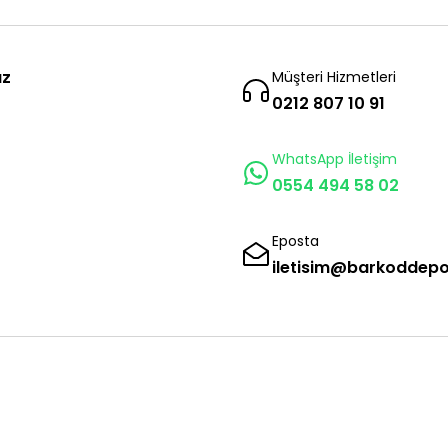
ız
Müşteri Hizmetleri
0212 807 10 91
WhatsApp İletişim
0554 494 58 02
Eposta
iletisim@barkoddep