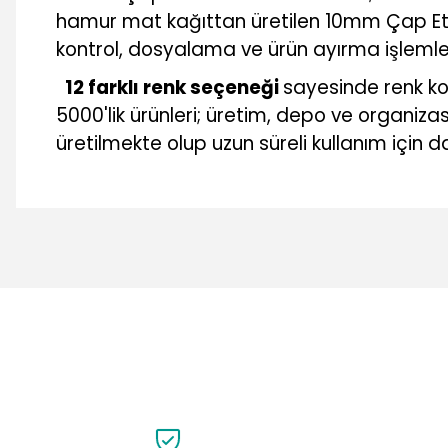
hamur mat kağıttan üretilen 10mm Çap Etiketi
kontrol, dosyalama ve ürün ayırma işlemle
12 farklı renk seçeneği
sayesinde renk ko
5000'lik ürünleri; üretim, depo ve organiza
üretilmekte olup uzun süreli kullanım için da
Bu ürünün fiyat bilgisi, resim, ürün açıklamalarında ve diğer 
Görüş ve önerileriniz için teşekkür ederiz.
Ürün resmi kalitesiz, bozuk veya görüntülenemiyor.
Ürün açıklamasında eksik bilgiler bulunuyor.
Ürün bilgilerinde hatalar bulunuyor.
Ürün fiyatı diğer sitelerden daha pahalı.
Bu ürüne benzer farklı alternatifler olmalı.