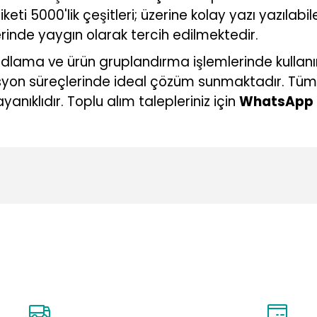
 5000'lik çeşitleri; üzerine kolay yazı yazılabile
rinde yaygın olarak tercih edilmektedir.
dlama ve ürün gruplandırma işlemlerinde kullan
syon süreçlerinde ideal çözüm sunmaktadır. Tüm et
yanıklıdır. Toplu alım talepleriniz için
WhatsApp
konularda yetersiz gördüğünüz noktaları öneri formunu kullanarak tarafı
Ürün hakkında henüz soru sorulmamış.
Bu ürüne ilk yorumu siz yapın!
Yorum Yaz
Soru Sor