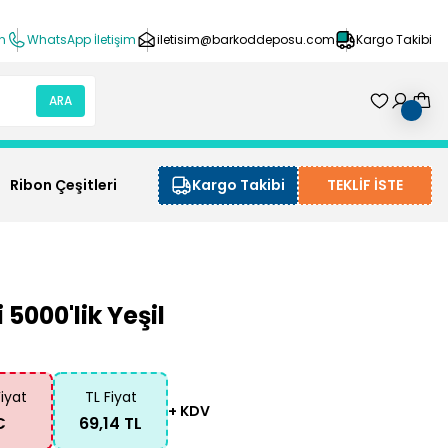
ın
WhatsApp İletişim
iletisim@barkoddeposu.com
Kargo Takibi
ARA
Ribon Çeşitleri
Kargo Takibi
TEKLİF İSTE
5000'lik Yeşil
Fiyat
TL Fiyat
+ KDV
€
69,14 TL