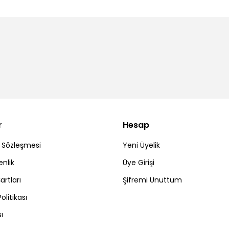
r
Hesap
ş Sözleşmesi
Yeni Üyelik
enlik
Üye Girişi
artları
Şifremi Unuttum
Politikası
ı