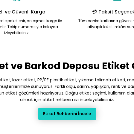
zlı ve Güvenli Kargo
💳 Taksit Seçenek
zenle paketlenir, anlaşmalı kargo ile
Tüm banka kartlarına güvenli 
rilir. Takip numarasıyla kolayca
altyapılı taksit imkânı su
izleyebilirsiniz.
Gönder
et ve Barkod Deposu Etiket
et, lazer etiket, PP/PE plastik etiket, yıkama talimatı etiketi, meto
terilerimize sunuyoruz. Farklı ölçü, sarım, yapışkan, renk ve baskı
gun etiket çözümleri hazırlıyoruz. Doğru etiket seçimi, kullanım ala
almak için etiket rehberimizi inceleyebilirsiniz.
Etiket Rehberini İncele