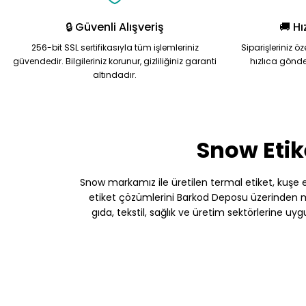
🔒 Güvenli Alışveriş
🚚 Hı
256-bit SSL sertifikasıyla tüm işlemleriniz
Siparişleriniz ö
güvendedir. Bilgileriniz korunur, gizliliğiniz garanti
hızlıca gönde
altındadır.
Snow Etik
Snow markamız ile üretilen termal etiket, kuşe etik
etiket çözümlerini Barkod Deposu üzerinden müş
gıda, tekstil, sağlık ve üretim sektörlerine uy