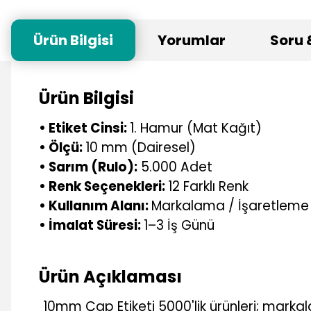
Ürün Bilgisi
Yorumlar
Soru 
Ürün Bilgisi
• Etiket Cinsi:
1. Hamur (Mat Kağıt)
• Ölçü:
10 mm (Dairesel)
• Sarım (Rulo):
5.000 Adet
• Renk Seçenekleri:
12 Farklı Renk
• Kullanım Alanı:
Markalama / İşaretleme
• İmalat Süresi:
1–3 İş Günü
Ürün Açıklaması
10mm Çap Etiketi 5000'lik ürünleri; marka