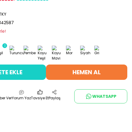
TKY
342587
le!
ETE EKLE
HEMEN AL
WHATSAPP
ber Ver
Yorum Yaz
Tavsiye Et
Paylaş