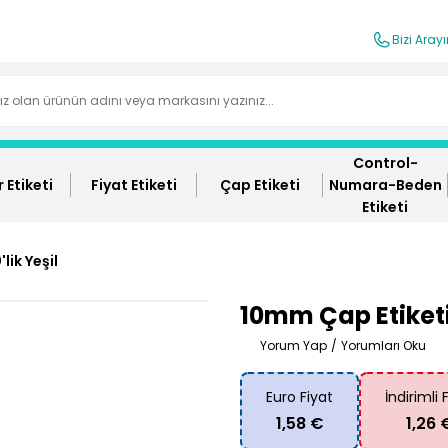
Bizi Aray
Control-
 Etiketi
Fiyat Etiketi
Çap Etiketi
Numara-Beden
Etiketi
lik Yeşil
10mm Çap Etiketi 
Yorum Yap
/
Yorumları Oku
Euro Fiyat
İndirimli 
1,58 €
1,26 