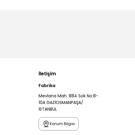
İletişim
Fabrika
Mevlana Mah. 884 Sok No:8-
10A GAZİOSMANPAŞA/
İSTANBUL
Konum Bilgisi