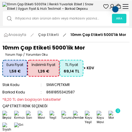
ARA
Anasayfa
Çap Etiketi
10mm Çap Etiketi 5000'lik Mor
10mm Çap Etiketi 5000'lik Mor
Yorum Yap
/
Yorumları Oku
Euro Fiyat
İndirimli Fiyat
TL Fiyat
+ KDV
1,58 €
1,26 €
69,14 TL
Stok Kodu
SNWCPETKMR
Barkod Kodu
8681855342587
*8,20 TL den başlayan taksitlerle!
ÇAP ETİKETİ RENK SEÇENEĞİ