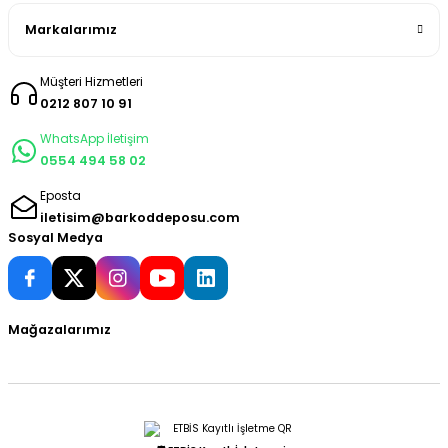
Markalarımız
Müşteri Hizmetleri
0212 807 10 91
WhatsApp İletişim
0554 494 58 02
Eposta
iletisim@barkoddeposu.com
Sosyal Medya
Mağazalarımız