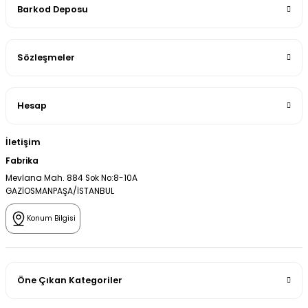
Barkod Deposu
Sözleşmeler
Hesap
İletişim
Fabrika
Mevlana Mah. 884 Sok No:8-10A
GAZİOSMANPAŞA/İSTANBUL
Konum Bilgisi
Öne Çıkan Kategoriler