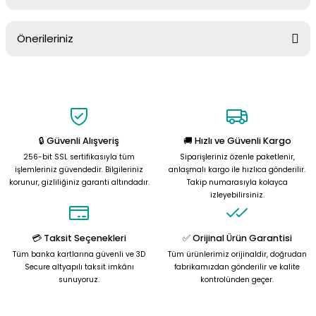
Ürün hakkında henüz soru sorulmamış.
Önerileriniz
Soru Sor
Bu ürünün fiyat bilgisi, resim, ürün açıklamalarında ve diğer
konularda yetersiz gördüğünüz noktaları öneri formunu kullanarak
tarafımıza iletebilirsiniz.
Görüş ve önerileriniz için teşekkür ederiz.
🔒 Güvenli Alışveriş
🚚 Hızlı ve Güvenli Kargo
Ürün resmi kalitesiz, bozuk veya görüntülenemiyor.
256-bit SSL sertifikasıyla tüm
Siparişleriniz özenle paketlenir,
Ürün açıklamasında eksik bilgiler bulunuyor.
işlemleriniz güvendedir. Bilgileriniz
anlaşmalı kargo ile hızlıca gönderilir.
korunur, gizliliğiniz garanti altındadır.
Takip numarasıyla kolayca
Ürün bilgilerinde hatalar bulunuyor.
izleyebilirsiniz.
Ürün fiyatı diğer sitelerden daha pahalı.
Bu ürüne benzer farklı alternatifler olmalı.
💳 Taksit Seçenekleri
✅ Orijinal Ürün Garantisi
Tüm banka kartlarına güvenli ve 3D
Tüm ürünlerimiz orijinaldir, doğrudan
Secure altyapılı taksit imkânı
fabrikamızdan gönderilir ve kalite
sunuyoruz.
kontrolünden geçer.