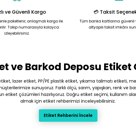
zlı ve Güvenli Kargo
💳 Taksit Seçenek
zenle paketlenir, anlaşmalı kargo ile
Tüm banka kartlarına güvenli 
rilir. Takip numarasıyla kolayca
altyapılı taksit imkânı su
izleyebilirsiniz.
Gönder
et ve Barkod Deposu Etiket
et, lazer etiket, PP/PE plastik etiket, yıkama talimatı etiketi, meto
terilerimize sunuyoruz. Farklı ölçü, sarım, yapışkan, renk ve baskı
gun etiket çözümleri hazırlıyoruz. Doğru etiket seçimi, kullanım ala
almak için etiket rehberimizi inceleyebilirsiniz.
Etiket Rehberini İncele