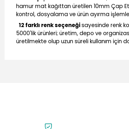
hamur mat kağıttan üretilen 10mm Çap Etiketi
kontrol, dosyalama ve ürün ayırma işlemle
12 farklı renk seçeneği
sayesinde renk ko
5000'lik ürünleri; üretim, depo ve organiza
üretilmekte olup uzun süreli kullanım için da
Bu ürünün fiyat bilgisi, resim, ürün açıklamalarında ve diğer 
Görüş ve önerileriniz için teşekkür ederiz.
Ürün resmi kalitesiz, bozuk veya görüntülenemiyor.
Ürün açıklamasında eksik bilgiler bulunuyor.
Ürün bilgilerinde hatalar bulunuyor.
Ürün fiyatı diğer sitelerden daha pahalı.
Bu ürüne benzer farklı alternatifler olmalı.