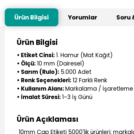
Ürün Bilgisi
Yorumlar
Soru 
Ürün Bilgisi
• Etiket Cinsi:
1. Hamur (Mat Kağıt)
• Ölçü:
10 mm (Dairesel)
• Sarım (Rulo):
5.000 Adet
• Renk Seçenekleri:
12 Farklı Renk
• Kullanım Alanı:
Markalama / İşaretleme
• İmalat Süresi:
1–3 İş Günü
Ürün Açıklaması
10mm Çap Etiketi 5000'lik ürünleri; marka