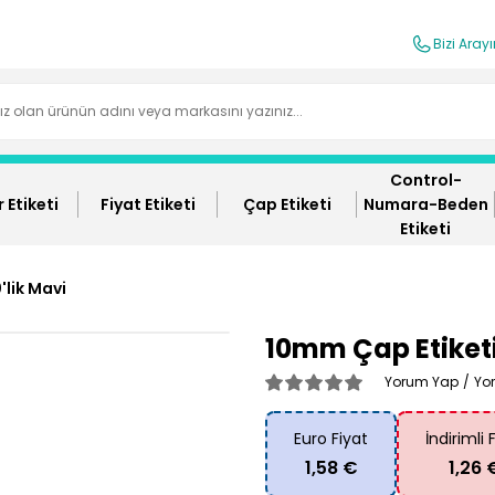
Bizi Aray
Control-
 Etiketi
Fiyat Etiketi
Çap Etiketi
Numara-Beden
Etiketi
lik Mavi
10mm Çap Etiketi
Yorum Yap
/
Yo
Euro Fiyat
İndirimli 
1,58 €
1,26 