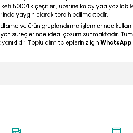
 5000'lik çeşitleri; üzerine kolay yazı yazılabile
rinde yaygın olarak tercih edilmektedir.
dlama ve ürün gruplandırma işlemlerinde kullan
syon süreçlerinde ideal çözüm sunmaktadır. Tüm et
yanıklıdır. Toplu alım talepleriniz için
WhatsApp
konularda yetersiz gördüğünüz noktaları öneri formunu kullanarak tarafı
Ürün hakkında henüz soru sorulmamış.
Bu ürüne ilk yorumu siz yapın!
Yorum Yaz
Soru Sor