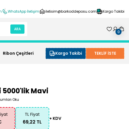
ın
WhatsApp İletişim
iletisim@barkoddeposu.com
Kargo Takibi
ARA
0
Ribon Çeşitleri
Kargo Takibi
TEKLİF İSTE
 5000'lik Mavi
rumları Oku
Fiyat
TL Fiyat
+ KDV
€
69,22 TL