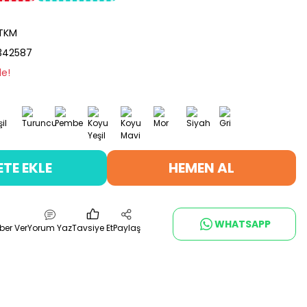
TKM
342587
le!
ETE EKLE
HEMEN AL
WHATSAPP
ber Ver
Yorum Yaz
Tavsiye Et
Paylaş