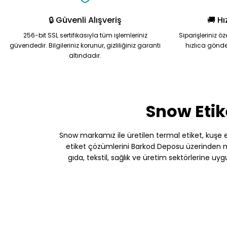
🔒 Güvenli Alışveriş
🚚 Hı
256-bit SSL sertifikasıyla tüm işlemleriniz
Siparişleriniz ö
güvendedir. Bilgileriniz korunur, gizliliğiniz garanti
hızlıca gönde
altındadır.
Snow Etik
Snow markamız ile üretilen termal etiket, kuşe etik
etiket çözümlerini Barkod Deposu üzerinden müş
gıda, tekstil, sağlık ve üretim sektörlerine uy