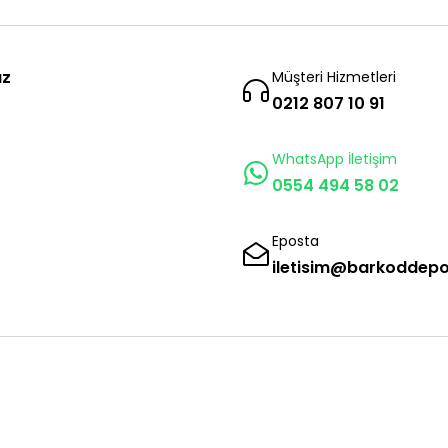
ız
Müşteri Hizmetleri
0212 807 10 91
WhatsApp İletişim
0554 494 58 02
Eposta
iletisim@barkoddep