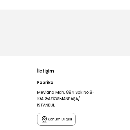
İletişim
Fabrika
Mevlana Mah. 884 Sok No:8-
10A GAZİOSMANPAŞA/
İSTANBUL
Konum Bilgisi