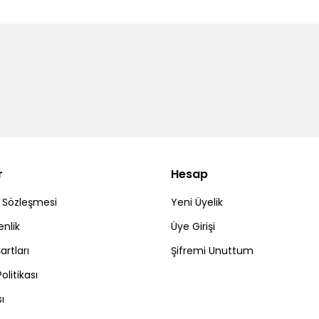
r
Hesap
ş Sözleşmesi
Yeni Üyelik
enlik
Üye Girişi
artları
Şifremi Unuttum
Politikası
ı