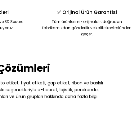
leri
✅ Orijinal Ürün Garantisi
ve 3D Secure
Tüm ürünlerimiz orijinaldir, doğrudan
nuyoruz.
fabrikamızdan gönderilir ve kalite kontrolünden
geçer.
 Çözümleri
 etiket, fiyat etiketi, çap etiket, ribon ve baskılı
 seçenekleriyle e-ticaret, lojistik, perakende,
nları ve ürün grupları hakkında daha fazla bilgi