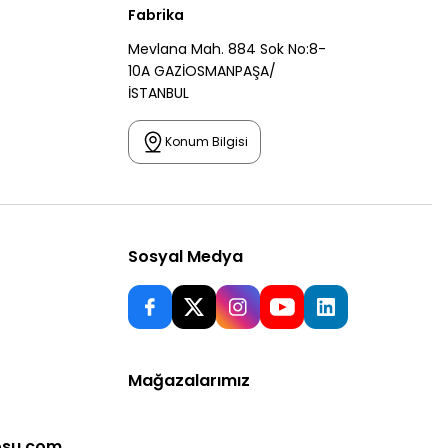
Fabrika
Mevlana Mah. 884 Sok No:8-
10A GAZİOSMANPAŞA/
İSTANBUL
Konum Bilgisi
Sosyal Medya
Mağazalarımız
osu.com