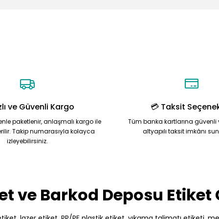
Ürün hakkında henüz soru sorulmamış.
Bu ürüne ilk yorumu siz yapın!
Yorum Yaz
Soru Sor
zlı ve Güvenli Kargo
💳 Taksit Seçenek
zenle paketlenir, anlaşmalı kargo ile
Tüm banka kartlarına güvenli 
rilir. Takip numarasıyla kolayca
altyapılı taksit imkânı su
izleyebilirsiniz.
Gönder
et ve Barkod Deposu Etiket
et, lazer etiket, PP/PE plastik etiket, yıkama talimatı etiketi, meto