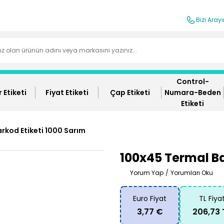
Bizi Aray
Control-
 Etiketi
Fiyat Etiketi
Çap Etiketi
Numara-Beden
Etiketi
rkod Etiketi 1000 Sarım
100x45 Termal Ba
Yorum Yap
/
Yorumları Oku
Euro Fiyat
TL Fiya
3,77 €
206,73 