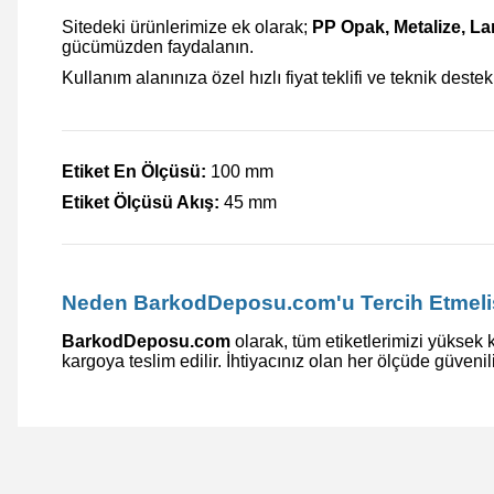
Sitedeki ürünlerimize ek olarak;
PP Opak, Metalize, L
gücümüzden faydalanın.
Kullanım alanınıza özel hızlı fiyat teklifi ve teknik destek
Etiket En Ölçüsü:
100 mm
Etiket Ölçüsü Akış:
45 mm
Neden BarkodDeposu.com'u Tercih Etmeli
BarkodDeposu.com
olarak, tüm etiketlerimizi yüksek k
kargoya teslim edilir. İhtiyacınız olan her ölçüde güvenil
Bu ürünün fiyat bilgisi, resim, ürün açıklamalarında ve diğer 