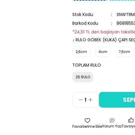
Stok Kodu
SNWTRML
Barkod Kodu
8681855
*24,51 TL den başlayan taksitle
↓ RULO GÖBEK (KUKA) ÇAPI SEÇ
2,6cm
4cm
7,6cm
TOPLAM RULO
25 RULO
SEP
Yorum Yaz
Tavsiye