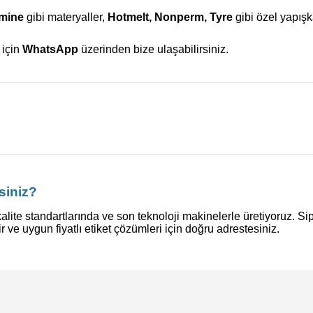
amine
gibi materyaller,
Hotmelt, Nonperm, Tyre
gibi özel yapış
 için
WhatsApp
üzerinden bize ulaşabilirsiniz.
siniz?
alite standartlarında ve son teknoloji makinelerle üretiyoruz. Si
ir ve uygun fiyatlı etiket çözümleri için doğru adrestesiniz.
konularda yetersiz gördüğünüz noktaları öneri formunu kullanarak tarafı