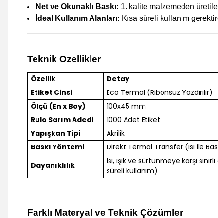
Net ve Okunaklı Baskı:
1. kalite malzemeden üretile
İdeal Kullanım Alanları:
Kısa süreli kullanım gerektire
Teknik Özellikler
Özellik
Detay
Etiket Cinsi
Eco Termal (Ribonsuz Yazdırılır)
Ölçü (En x Boy)
100x45 mm
Rulo Sarım Adedi
1000 Adet Etiket
Yapışkan Tipi
Akrilik
Baskı Yöntemi
Direkt Termal Transfer (Isı ile Bas
Isı, ışık ve sürtünmeye karşı sınırlı
Dayanıklılık
süreli kullanım)
Farklı Materyal ve Teknik Çözümler