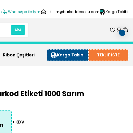
ın
WhatsApp İletişim
iletisim@barkoddeposu.com
Kargo Takibi
ARA
Ribon Çeşitleri
Kargo Takibi
TEKLİF İSTE
rkod Etiketi 1000 Sarım
t
+ KDV
TL