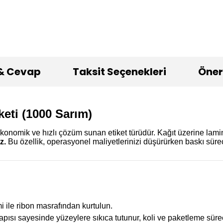
& Cevap
Taksit Seçenekleri
Öneri
eti (1000 Sarım)
ekonomik ve hızlı çözüm sunan etiket türüdür. Kağıt üzerine lam
z.
Bu özellik, operasyonel maliyetlerinizi düşürürken baskı süreci
i ile ribon masrafından kurtulun.
apısı sayesinde yüzeylere sıkıca tutunur, koli ve paketleme süreç