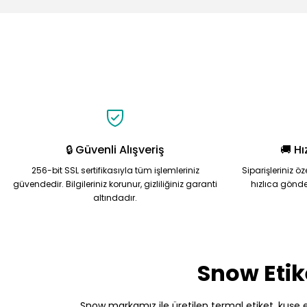
Görüş ve önerileriniz için teşekkür ederiz.
Ürün resmi kalitesiz, bozuk veya görüntülenemiyor.
Ürün açıklamasında eksik bilgiler bulunuyor.
Ürün bilgilerinde hatalar bulunuyor.
Ürün fiyatı diğer sitelerden daha pahalı.
Bu ürüne benzer farklı alternatifler olmalı.
🔒 Güvenli Alışveriş
🚚 Hı
256-bit SSL sertifikasıyla tüm işlemleriniz
Siparişleriniz ö
güvendedir. Bilgileriniz korunur, gizliliğiniz garanti
hızlıca gönde
altındadır.
Snow Etik
Snow markamız ile üretilen termal etiket, kuşe etik