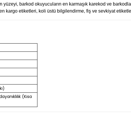
n yüzeyi, barkod okuyucuların en karmaşık karekod ve barkodlar
n kargo etiketleri, koli üstü bilgilendirme, fiş ve sevkiyat etiket
kı)
 dayanıklılık (Kısa