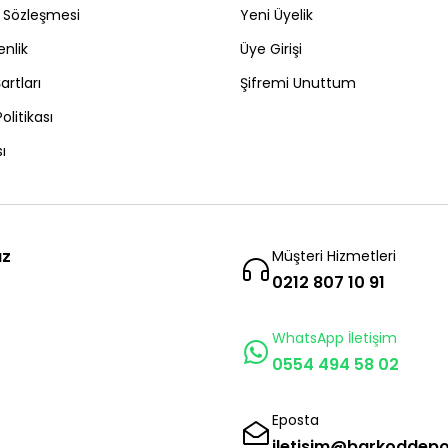
ş Sözleşmesi
Yeni Üyelik
enlik
Üye Girişi
artları
Şifremi Unuttum
Politikası
ı
ız
Müşteri Hizmetleri
0212 807 10 91
WhatsApp İletişim
0554 494 58 02
Eposta
iletisim@barkoddep