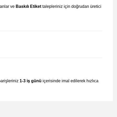
kanlar ve
Baskılı Etiket
talepleriniz için doğrudan üretici
parişleriniz
1-3 iş günü
içerisinde imal edilerek hızlıca
mıza iletebilirsiniz.