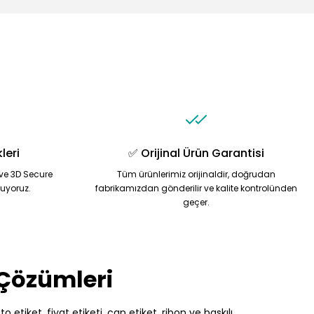
leri
✅ Orijinal Ürün Garantisi
ve 3D Secure
Tüm ürünlerimiz orijinaldir, doğrudan
nuyoruz.
fabrikamızdan gönderilir ve kalite kontrolünden
geçer.
 Çözümleri
 etiket, fiyat etiketi, çap etiket, ribon ve baskılı