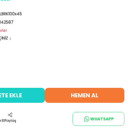
BRK100x45
342587
rle!
İNİZ ↓
ETE EKLE
HEMEN AL
WHATSAPP
 Et
Paylaş