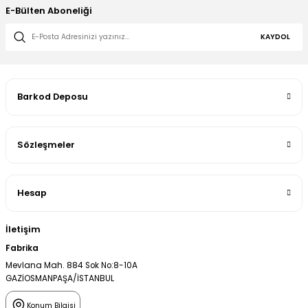
E-Bülten Aboneliği
KAYDOL
Barkod Deposu
Sözleşmeler
Hesap
İletişim
Fabrika
Mevlana Mah. 884 Sok No:8-10A
GAZİOSMANPAŞA/İSTANBUL
Konum Bilgisi