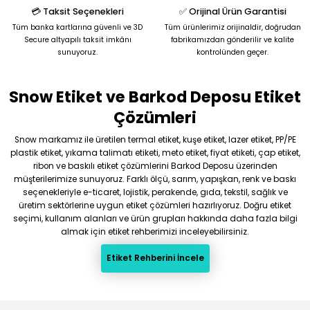
💳 Taksit Seçenekleri
✅ Orijinal Ürün Garantisi
Tüm banka kartlarına güvenli ve 3D
Tüm ürünlerimiz orijinaldir, doğrudan
Secure altyapılı taksit imkânı
fabrikamızdan gönderilir ve kalite
sunuyoruz.
kontrolünden geçer.
Snow Etiket ve Barkod Deposu Etiket
Gönder
Çözümleri
Snow markamız ile üretilen termal etiket, kuşe etiket, lazer etiket, PP/PE
plastik etiket, yıkama talimatı etiketi, meto etiket, fiyat etiketi, çap etiket,
ribon ve baskılı etiket çözümlerini Barkod Deposu üzerinden
müşterilerimize sunuyoruz. Farklı ölçü, sarım, yapışkan, renk ve baskı
seçenekleriyle e-ticaret, lojistik, perakende, gıda, tekstil, sağlık ve
üretim sektörlerine uygun etiket çözümleri hazırlıyoruz. Doğru etiket
seçimi, kullanım alanları ve ürün grupları hakkında daha fazla bilgi
almak için etiket rehberimizi inceleyebilirsiniz.
Etiket Rehberini İncele