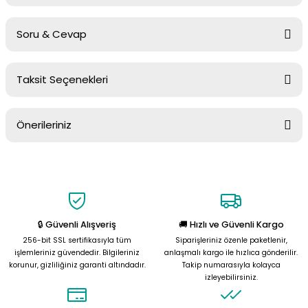
Soru & Cevap
Bu ürüne ilk yorumu siz yapın!
Taksit Seçenekleri
Yorum Yaz
Ürün hakkında henüz soru sorulmamış.
Önerileriniz
Soru Sor
Bu ürünün fiyat bilgisi, resim, ürün açıklamalarında ve diğer
konularda yetersiz gördüğünüz noktaları öneri formunu kullanarak
tarafımıza iletebilirsiniz.
Görüş ve önerileriniz için teşekkür ederiz.
🔒 Güvenli Alışveriş
🚚 Hızlı ve Güvenli Kargo
Ürün resmi kalitesiz, bozuk veya görüntülenemiyor.
256-bit SSL sertifikasıyla tüm
Siparişleriniz özenle paketlenir,
Ürün açıklamasında eksik bilgiler bulunuyor.
işlemleriniz güvendedir. Bilgileriniz
anlaşmalı kargo ile hızlıca gönderilir.
korunur, gizliliğiniz garanti altındadır.
Takip numarasıyla kolayca
Ürün bilgilerinde hatalar bulunuyor.
izleyebilirsiniz.
Ürün fiyatı diğer sitelerden daha pahalı.
Bu ürüne benzer farklı alternatifler olmalı.