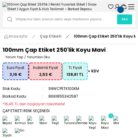
ARA
Anasayfa
Çap Etiketi
100mm Çap Etiket 250'lik Koyu M
100mm Çap Etiket 250'lik Koyu Mavi
Yorum Yap
/
Yorumları Oku
Euro Fiyat
İndirimli Fiyat
TL Fiyat
+ KDV
3,16 €
2,53 €
138,81 TL
Stok Kodu
SNWCPETK100KM
Barkod Kodu
8681855342587
*16,45 TL den başlayan taksitlerle!
ÇAP ETİKETİ RENK SEÇENEĞİ