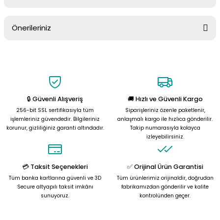
Ürün hakkında henüz soru sorulmamış.
Önerileriniz
Soru Sor
Bu ürünün fiyat bilgisi, resim, ürün açıklamalarında ve diğer
konularda yetersiz gördüğünüz noktaları öneri formunu kullanarak
tarafımıza iletebilirsiniz.
Görüş ve önerileriniz için teşekkür ederiz.
🔒 Güvenli Alışveriş
🚚 Hızlı ve Güvenli Kargo
Ürün resmi kalitesiz, bozuk veya görüntülenemiyor.
256-bit SSL sertifikasıyla tüm
Siparişleriniz özenle paketlenir,
Ürün açıklamasında eksik bilgiler bulunuyor.
işlemleriniz güvendedir. Bilgileriniz
anlaşmalı kargo ile hızlıca gönderilir.
korunur, gizliliğiniz garanti altındadır.
Takip numarasıyla kolayca
Ürün bilgilerinde hatalar bulunuyor.
izleyebilirsiniz.
Ürün fiyatı diğer sitelerden daha pahalı.
Bu ürüne benzer farklı alternatifler olmalı.
💳 Taksit Seçenekleri
✅ Orijinal Ürün Garantisi
Tüm banka kartlarına güvenli ve 3D
Tüm ürünlerimiz orijinaldir, doğrudan
Secure altyapılı taksit imkânı
fabrikamızdan gönderilir ve kalite
sunuyoruz.
kontrolünden geçer.