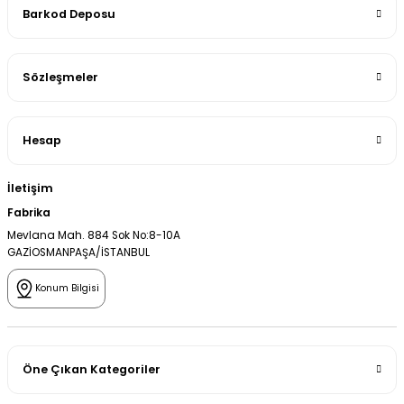
Barkod Deposu
Sözleşmeler
Hesap
İletişim
Fabrika
Mevlana Mah. 884 Sok No:8-10A
GAZİOSMANPAŞA/İSTANBUL
Konum Bilgisi
Öne Çıkan Kategoriler