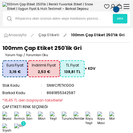
ARA
Anasayfa
Çap Etiketi
100mm Çap Etiket 250'lik Gri
100mm Çap Etiket 250'lik Gri
Yorum Yap
/
Yorumları Oku
Euro Fiyat
İndirimli Fiyat
TL Fiyat
+ KDV
3,16 €
2,53 €
138,81 TL
Stok Kodu
SNWCPETK100G
Barkod Kodu
8681855342587
*16,45 TL den başlayan taksitlerle!
ÇAP ETİKETİ RENK SEÇENEĞİ