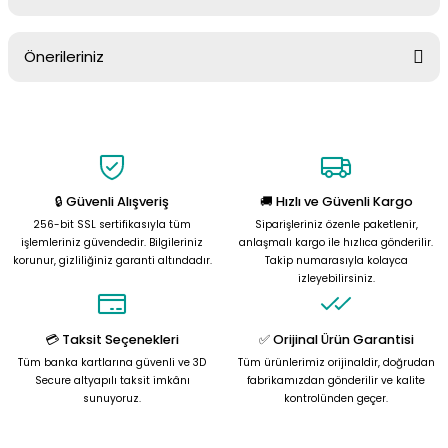
Ürün hakkında henüz soru sorulmamış.
Önerileriniz
Soru Sor
Bu ürünün fiyat bilgisi, resim, ürün açıklamalarında ve diğer
konularda yetersiz gördüğünüz noktaları öneri formunu kullanarak
tarafımıza iletebilirsiniz.
Görüş ve önerileriniz için teşekkür ederiz.
🔒 Güvenli Alışveriş
🚚 Hızlı ve Güvenli Kargo
Ürün resmi kalitesiz, bozuk veya görüntülenemiyor.
256-bit SSL sertifikasıyla tüm
Siparişleriniz özenle paketlenir,
Ürün açıklamasında eksik bilgiler bulunuyor.
işlemleriniz güvendedir. Bilgileriniz
anlaşmalı kargo ile hızlıca gönderilir.
korunur, gizliliğiniz garanti altındadır.
Takip numarasıyla kolayca
Ürün bilgilerinde hatalar bulunuyor.
izleyebilirsiniz.
Ürün fiyatı diğer sitelerden daha pahalı.
Bu ürüne benzer farklı alternatifler olmalı.
💳 Taksit Seçenekleri
✅ Orijinal Ürün Garantisi
Tüm banka kartlarına güvenli ve 3D
Tüm ürünlerimiz orijinaldir, doğrudan
Secure altyapılı taksit imkânı
fabrikamızdan gönderilir ve kalite
sunuyoruz.
kontrolünden geçer.