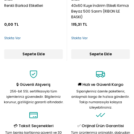
Renkli Barkod Etiketleri
40x60 Kuşe İndirim Etiketi Kırmızı
Beyaz 500 Sarım (RİBON İLE
BASKI)
0,00 TL
115,31 TL
Stokta Var
Stokta Var
Sepete Ekle
Sepete Ekle
🔒 Güvenli Alışveriş
🚚 Hızlı ve Güvenli Kargo
256-bit SSL sertifikasıyla tüm
Siparişleriniz özenle paketlenir,
işlemleriniz güvendedir. Bilgileriniz
anlaşmalı kargo ile hızlıca gönderilir.
korunur, gizliliğiniz garanti altındadır.
Takip numarasıyla kolayca
izleyebilirsiniz.
💳 Taksit Seçenekleri
✅ Orijinal Ürün Garantisi
Tüm banka kartlarına güvenli ve 3D
Tüm ürünlerimiz orijinaldir, doğrudan