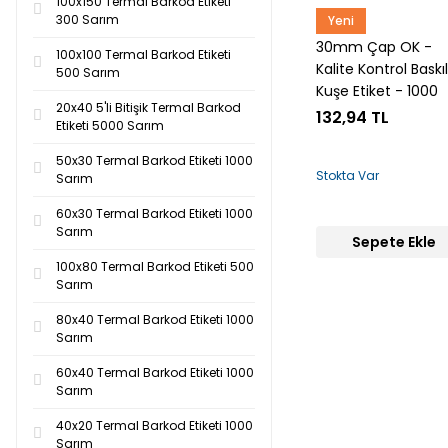
100x150 Termal Barkod Etiketi
300 Sarım
Yeni
Snow
30mm Çap OK -
100x100 Termal Barkod Etiketi
Kalite Kontrol Baskıl
500 Sarım
Kuşe Etiket - 1000
20x40 5'li Bitişik Termal Barkod
Sarım
132,94 TL
Etiketi 5000 Sarım
50x30 Termal Barkod Etiketi 1000
Stokta Var
Sarım
60x30 Termal Barkod Etiketi 1000
Sarım
Sepete Ekle
100x80 Termal Barkod Etiketi 500
Sarım
80x40 Termal Barkod Etiketi 1000
Sarım
60x40 Termal Barkod Etiketi 1000
Sarım
40x20 Termal Barkod Etiketi 1000
Sarım