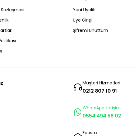
ş Sözleşmesi
Yeni Üyelik
enlik
Üye Girişi
artları
Şifremi Unuttum
Politikası
ı
ız
Müşteri Hizmetleri
0212 807 10 91
WhatsApp İletişim
0554 494 58 02
Eposta