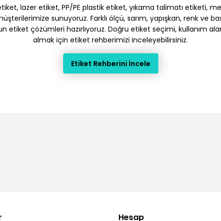
et, lazer etiket, PP/PE plastik etiket, yıkama talimatı etiketi, meto
terilerimize sunuyoruz. Farklı ölçü, sarım, yapışkan, renk ve baskı
gun etiket çözümleri hazırlıyoruz. Doğru etiket seçimi, kullanım ala
almak için etiket rehberimizi inceleyebilirsiniz.
Etiket Rehberini İncele
r
Hesap