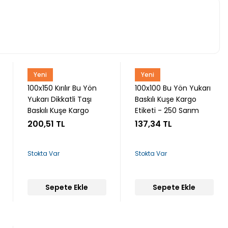
Yeni
Yeni
Snow
Snow
100x150 Kırılır Bu Yön
100x100 Bu Yön Yukarı
Yukarı Dikkatli Taşı
Baskılı Kuşe Kargo
Baskılı Kuşe Kargo
Etiketi - 250 Sarım
Etiketi - 250 Sarım
200,51 TL
137,34 TL
Stokta Var
Stokta Var
Sepete Ekle
Sepete Ekle