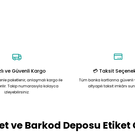
zlı ve Güvenli Kargo
💳 Taksit Seçenek
zenle paketlenir, anlaşmalı kargo ile
Tüm banka kartlarına güvenli 
rilir. Takip numarasıyla kolayca
altyapılı taksit imkânı su
izleyebilirsiniz.
et ve Barkod Deposu Etiket