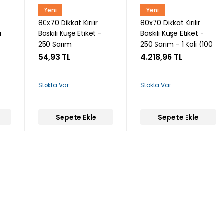
Yeni
Yeni
Snow
Snow
80x70 Dikkat Kırılır
80x70 Dikkat Kırılır
ı
Baskılı Kuşe Etiket -
Baskılı Kuşe Etiket -
250 Sarım
250 Sarım - 1 Koli (100
Rulo)
54,93 TL
4.218,96 TL
Stokta Var
Stokta Var
Sepete Ekle
Sepete Ekle