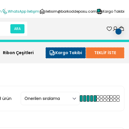
ın
WhatsApp İletişim
iletisim@barkoddeposu.com
Kargo Takibi
ARA
Ribon Çeşitleri
Kargo Takibi
TEKLİF İSTE
8 ürün