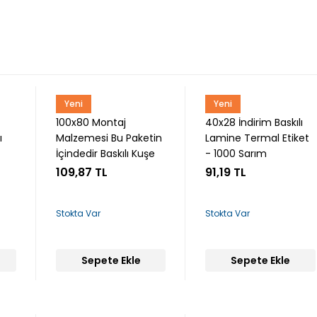
Yeni
Yeni
Snow
Snow
100x80 Montaj
40x28 İndirim Baskılı
ı
Malzemesi Bu Paketin
Lamine Termal Etiket
İçindedir Baskılı Kuşe
- 1000 Sarım
Etiket - 250 Sarım
109,87 TL
91,19 TL
Stokta Var
Stokta Var
Sepete Ekle
Sepete Ekle