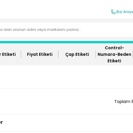
Bizi Aray
Control-
 Etiketi
Fiyat Etiketi
Çap Etiketi
Numara-Beden
Etiketi
Toplam 
er