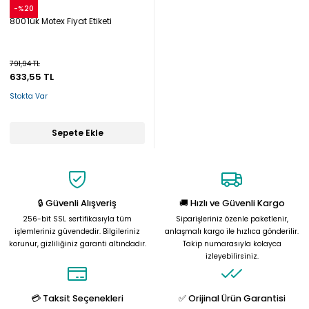
Snow
-%20
800'lük Motex Fiyat Etiketi
791,94 TL
633,55 TL
Stokta Var
Sepete Ekle
🔒 Güvenli Alışveriş
🚚 Hızlı ve Güvenli Kargo
256-bit SSL sertifikasıyla tüm
Siparişleriniz özenle paketlenir,
işlemleriniz güvendedir. Bilgileriniz
anlaşmalı kargo ile hızlıca gönderilir.
korunur, gizliliğiniz garanti altındadır.
Takip numarasıyla kolayca
izleyebilirsiniz.
💳 Taksit Seçenekleri
✅ Orijinal Ürün Garantisi