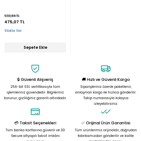
593,84 TL
475,07 TL
Stokta Var
Sepete Ekle
🔒 Güvenli Alışveriş
🚚 Hızlı ve Güvenli Kargo
256-bit SSL sertifikasıyla tüm
Siparişleriniz özenle paketlenir,
işlemleriniz güvendedir. Bilgileriniz
anlaşmalı kargo ile hızlıca gönderilir.
korunur, gizliliğiniz garanti altındadır.
Takip numarasıyla kolayca
izleyebilirsiniz.
💳 Taksit Seçenekleri
✅ Orijinal Ürün Garantisi
Tüm banka kartlarına güvenli ve 3D
Tüm ürünlerimiz orijinaldir, doğrudan
Secure altyapılı taksit imkânı
fabrikamızdan gönderilir ve kalite