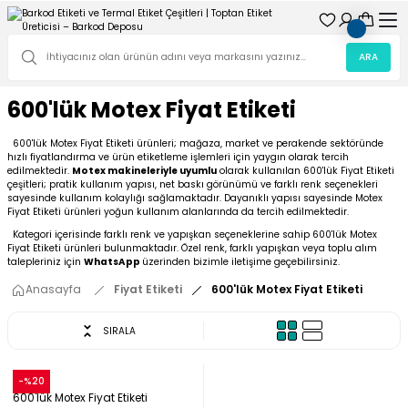
ARA
600'lük Motex Fiyat Etiketi
600'lük Motex Fiyat Etiketi ürünleri; mağaza, market ve perakende sektöründe
hızlı fiyatlandırma ve ürün etiketleme işlemleri için yaygın olarak tercih
edilmektedir.
Motex makineleriyle uyumlu
olarak kullanılan 600'lük Fiyat Etiketi
çeşitleri; pratik kullanım yapısı, net baskı görünümü ve farklı renk seçenekleri
sayesinde kullanım kolaylığı sağlamaktadır. Dayanıklı yapısı sayesinde Motex
Fiyat Etiketi ürünleri yoğun kullanım alanlarında da tercih edilmektedir.
Kategori içerisinde farklı renk ve yapışkan seçeneklerine sahip 600'lük Motex
Fiyat Etiketi ürünleri bulunmaktadır. Özel renk, farklı yapışkan veya toplu alım
talepleriniz için
WhatsApp
üzerinden bizimle iletişime geçebilirsiniz.
Anasayfa
Fiyat Etiketi
600'lük Motex Fiyat Etiketi
SIRALA
Snow
-%20
600'lük Motex Fiyat Etiketi