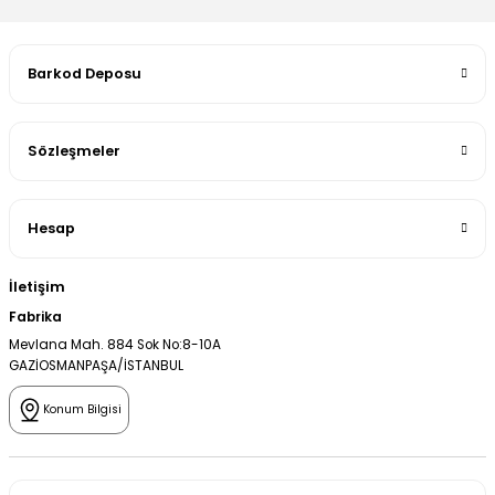
Barkod Deposu
Sözleşmeler
Hesap
İletişim
Fabrika
Mevlana Mah. 884 Sok No:8-10A
GAZİOSMANPAŞA/İSTANBUL
Konum Bilgisi