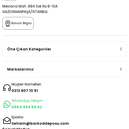
Mevlana Mah. 884 Sok No:8-10A
GAZİOSMANPAŞA/İSTANBUL
Konum Bilgisi
Öne Çıkan Kategoriler
Markalarımız
Müşteri Hizmetleri
0212 807 10 91
WhatsApp İletişim
0554 494 58 02
Eposta
iletisim@barkoddeposu.com