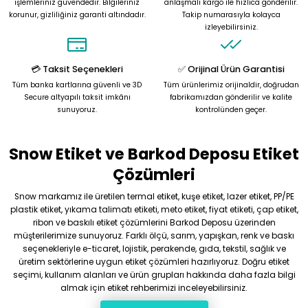
işlemleriniz güvendedir. Bilgileriniz
anlaşmalı kargo ile hızlıca gönderilir.
korunur, gizliliğiniz garanti altındadır.
Takip numarasıyla kolayca
izleyebilirsiniz.
💳 Taksit Seçenekleri
✅ Orijinal Ürün Garantisi
Tüm banka kartlarına güvenli ve 3D
Tüm ürünlerimiz orijinaldir, doğrudan
Secure altyapılı taksit imkânı
fabrikamızdan gönderilir ve kalite
sunuyoruz.
kontrolünden geçer.
Snow Etiket ve Barkod Deposu Etiket
Çözümleri
Snow markamız ile üretilen termal etiket, kuşe etiket, lazer etiket, PP/PE
plastik etiket, yıkama talimatı etiketi, meto etiket, fiyat etiketi, çap etiket,
ribon ve baskılı etiket çözümlerini Barkod Deposu üzerinden
müşterilerimize sunuyoruz. Farklı ölçü, sarım, yapışkan, renk ve baskı
seçenekleriyle e-ticaret, lojistik, perakende, gıda, tekstil, sağlık ve
üretim sektörlerine uygun etiket çözümleri hazırlıyoruz. Doğru etiket
seçimi, kullanım alanları ve ürün grupları hakkında daha fazla bilgi
almak için etiket rehberimizi inceleyebilirsiniz.