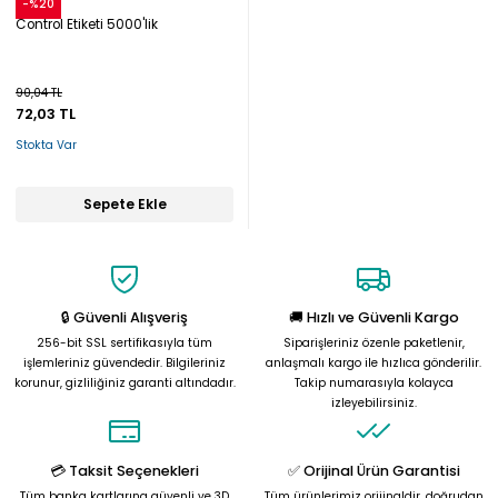
Snow
-%20
Control Etiketi 5000'lik
90,04 TL
72,03 TL
Stokta Var
Sepete Ekle
🔒 Güvenli Alışveriş
🚚 Hızlı ve Güvenli Kargo
256-bit SSL sertifikasıyla tüm
Siparişleriniz özenle paketlenir,
işlemleriniz güvendedir. Bilgileriniz
anlaşmalı kargo ile hızlıca gönderilir.
korunur, gizliliğiniz garanti altındadır.
Takip numarasıyla kolayca
izleyebilirsiniz.
💳 Taksit Seçenekleri
✅ Orijinal Ürün Garantisi
Tüm banka kartlarına güvenli ve 3D
Tüm ürünlerimiz orijinaldir, doğrudan