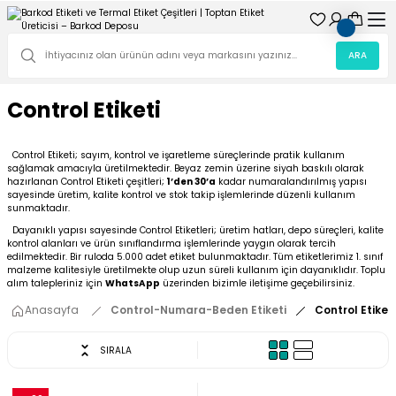
ARA
Control Etiketi
Control Etiketi; sayım, kontrol ve işaretleme süreçlerinde pratik kullanım
sağlamak amacıyla üretilmektedir. Beyaz zemin üzerine siyah baskılı olarak
hazırlanan Control Etiketi çeşitleri;
1’den 30’a
kadar numaralandırılmış yapısı
sayesinde üretim, kalite kontrol ve stok takip işlemlerinde düzenli kullanım
sunmaktadır.
Dayanıklı yapısı sayesinde Control Etiketleri; üretim hatları, depo süreçleri, kalite
kontrol alanları ve ürün sınıflandırma işlemlerinde yaygın olarak tercih
edilmektedir. Bir ruloda 5.000 adet etiket bulunmaktadır. Tüm etiketlerimiz 1. sınıf
malzeme kalitesiyle üretilmekte olup uzun süreli kullanım için dayanıklıdır. Toplu
alım talepleriniz için
WhatsApp
üzerinden bizimle iletişime geçebilirsiniz.
Anasayfa
Control-Numara-Beden Etiketi
Control Etiketi
SIRALA