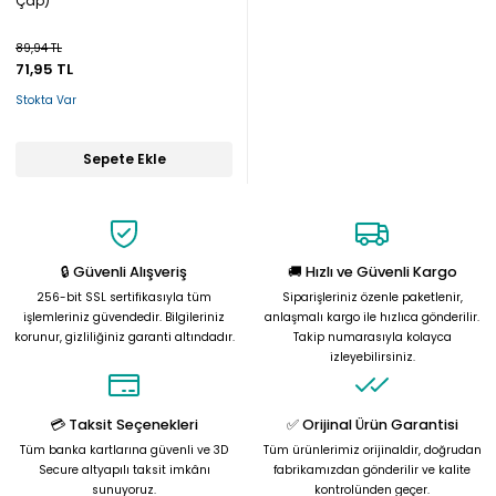
Çap)
89,94 TL
71,95 TL
Stokta Var
Sepete Ekle
🔒 Güvenli Alışveriş
🚚 Hızlı ve Güvenli Kargo
256-bit SSL sertifikasıyla tüm
Siparişleriniz özenle paketlenir,
işlemleriniz güvendedir. Bilgileriniz
anlaşmalı kargo ile hızlıca gönderilir.
korunur, gizliliğiniz garanti altındadır.
Takip numarasıyla kolayca
izleyebilirsiniz.
💳 Taksit Seçenekleri
✅ Orijinal Ürün Garantisi
Tüm banka kartlarına güvenli ve 3D
Tüm ürünlerimiz orijinaldir, doğrudan
Secure altyapılı taksit imkânı
fabrikamızdan gönderilir ve kalite
sunuyoruz.
kontrolünden geçer.