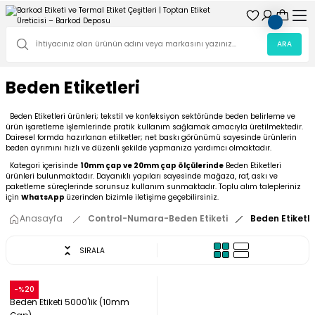
ARA
Beden Etiketleri
Beden Etiketleri ürünleri; tekstil ve konfeksiyon sektöründe beden belirleme ve
ürün işaretleme işlemlerinde pratik kullanım sağlamak amacıyla üretilmektedir.
Dairesel formda hazırlanan etilketler; net baskı görünümü sayesinde ürünlerin
beden ayrımını hızlı ve düzenli şekilde yapmanıza yardımcı olmaktadır.
Kategori içerisinde
10mm çap ve 20mm çap ölçülerinde
Beden Etiketleri
ürünleri bulunmaktadır. Dayanıklı yapıları sayesinde mağaza, raf, askı ve
paketleme süreçlerinde sorunsuz kullanım sunmaktadır. Toplu alım talepleriniz
için
WhatsApp
üzerinden bizimle iletişime geçebilirsiniz.
Anasayfa
Control-Numara-Beden Etiketi
Beden Etiketle
SIRALA
Snow
-%20
Beden Etiketi 5000'lik (10mm