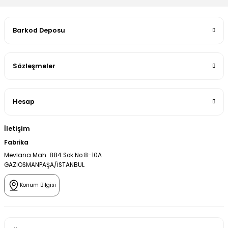
Barkod Deposu
Sözleşmeler
Hesap
İletişim
Fabrika
Mevlana Mah. 884 Sok No:8-10A
GAZİOSMANPAŞA/İSTANBUL
Konum Bilgisi